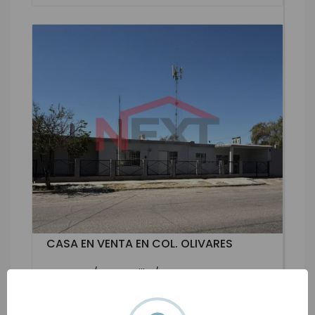
CASA EN VENTA EN COL. OLIVARES
OLIVARES / Hermosillo / Sonora
$4,300,000 MXN
$247,126 USD
m2
4
3.0
1
2
193