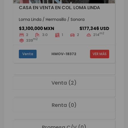
CASA EN VENTA EN COL. LOMA LINDA
Loma Linda / Hermosillo / Sonora
$3,100,000 MXN
$177,346 USD
m2
2
3.0
1
2
214
m2
339
HMOV-18372
Venta
VER MÁS
Venta (2)
Renta (0)
Promesa C/V (0)