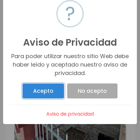
$2,600,000 MXN
$149,083 USD
?
m2
3
2.0
1
2
140
m2
200
HMOV-18343
Venta
VER MÁS
Aviso de Privacidad
Para poder utilizar nuestro sitio Web debe
haber leído y aceptado nuestro aviso de
privacidad.
Acepto
No acepto
Aviso de privacidad