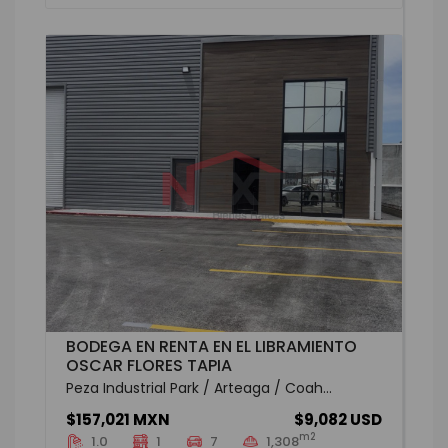
BODEGA EN RENTA EN EL LIBRAMIENTO
OSCAR FLORES TAPIA
Peza Industrial Park / Arteaga / Coah...
$157,021 MXN
$9,082 USD
m2
1.0
1
7
1,308