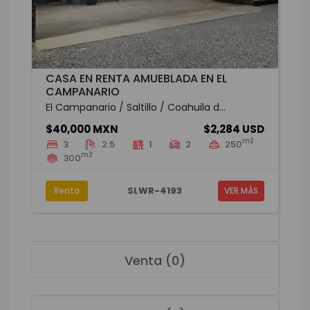
CASA EN RENTA AMUEBLADA EN EL
CAMPANARIO
El Campanario / Saltillo / Coahuila d...
$40,000 MXN
$2,284 USD
m2
3
2.5
1
2
250
m2
300
SLWR-4193
Renta
VER MÁS
Venta (0)