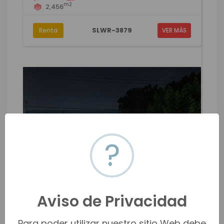
m2
2,456
SLWR-3879
Renta
VER MÁS
?
Aviso de Privacidad
CASA EN VENTA EN LA COLONIA
Para poder utilizar nuestro sitio Web debe