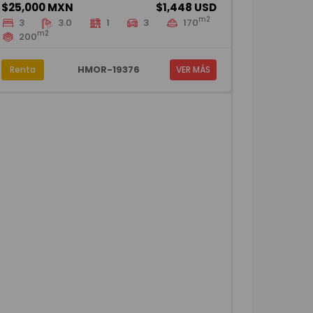
$25,000 MXN
$1,448 USD
m2
3
3.0
1
3
170
m2
200
HMOR-19376
Renta
VER MÁS