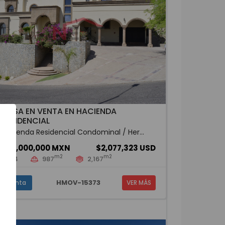
CASA EN VENTA EN HACIENDA
RESIDENCIAL
Hacienda Residencial Condominal / Her...
$36,000,000 MXN
$2,077,323 USD
m2
m2
4
987
2,167
HMOV-15373
Venta
VER MÁS