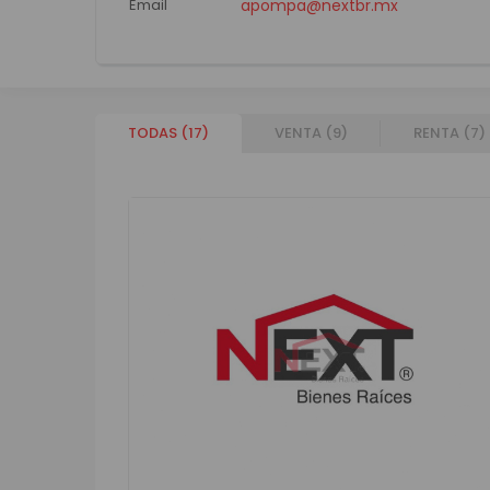
Email
apompa@nextbr.mx
TODAS (
17
)
VENTA (
9
)
RENTA (
7
)