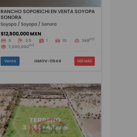
RANCHO SOPORICHI EN VENTA SOYOPA
SONORA
Soyopa / Soyopa / Sonora
$12,500,000 MXN
m2
3
2.5
1
10
348
m2
7,000,000
HMOV-11549
Venta
VER MÁS