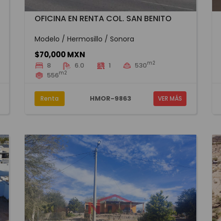
OFICINA EN RENTA COL. SAN BENITO
Modelo / Hermosillo / Sonora
$70,000 MXN
m2
8
6.0
1
530
m2
556
HMOR-9863
Renta
VER MÁS