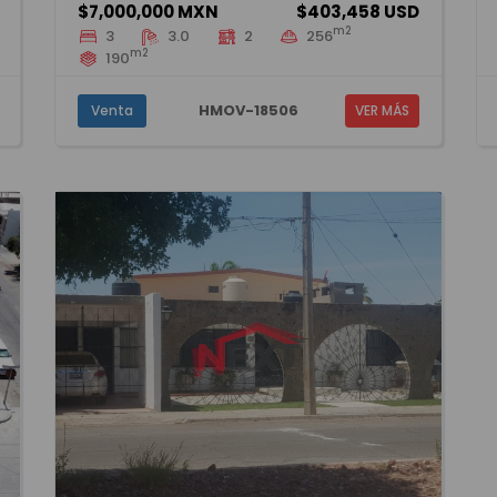
$7,000,000 MXN
$403,458 USD
m2
3
3.0
2
256
m2
190
HMOV-18506
Venta
VER MÁS