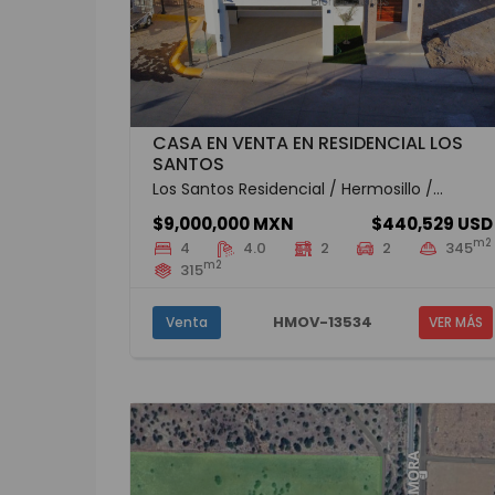
CASA EN VENTA EN RESIDENCIAL LOS
SANTOS
Los Santos Residencial / Hermosillo /...
$9,000,000 MXN
$440,529 USD
m2
4
4.0
2
2
345
m2
315
HMOV-13534
Venta
VER MÁS