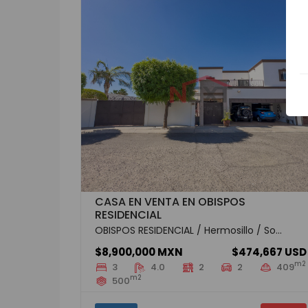
CASA EN VENTA EN OBISPOS
RESIDENCIAL
OBISPOS RESIDENCIAL / Hermosillo / So...
$8,900,000 MXN
$474,667 USD
m2
3
4.0
2
2
409
m2
500