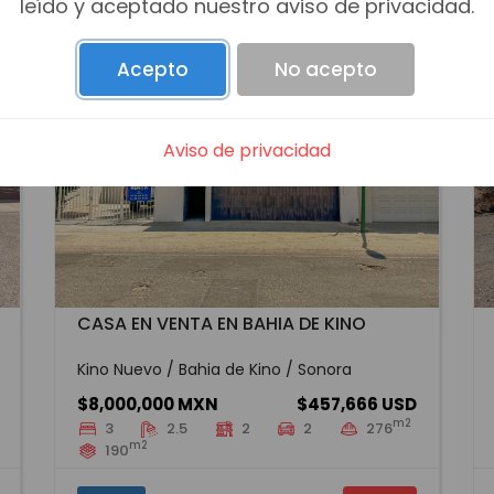
leído y aceptado nuestro aviso de privacidad.
Acepto
No acepto
Aviso de privacidad
CASA EN VENTA EN BAHIA DE KINO
Kino Nuevo / Bahia de Kino / Sonora
$8,000,000 MXN
$457,666 USD
m2
3
2.5
2
2
276
m2
190