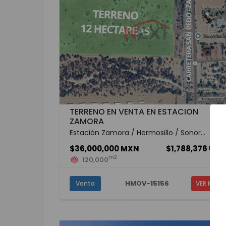
TERRENO EN VENTA EN ESTACION
ZAMORA
Estación Zamora / Hermosillo / Sonor...
$36,000,000 MXN
$1,788,376 USD
m2
120,000
HMOV-15156
Venta
VER MÁS