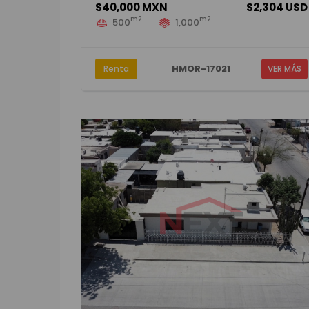
$40,000 MXN
$2,304 USD
m2
m2
500
1,000
HMOR-17021
Renta
VER MÁS