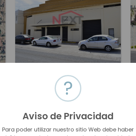
BODEGA EN RENTA EN COL. MODELO
?
Modelo / Hermosillo / Sonora
$80,000 MXN
$4,100 USD
m2
m2
500
500
HMOR-15320
Renta
VER MÁS
Aviso de Privacidad
Para poder utilizar nuestro sitio Web debe haber