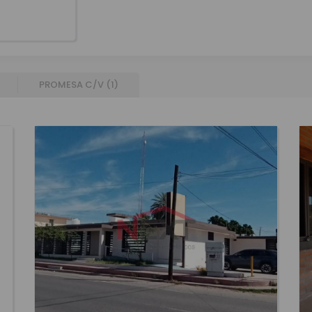
PROMESA C/V (
1
)