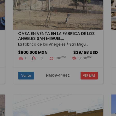
CASA EN VENTA EN LA FABRICA DE LOS
ANGELES SAN MIGUEL...
La Fabrica de los Anegeles / San Migu...
$800,000 MXN
$39,158 USD
m2
m2
1
1.0
100
1,000
HMOV-14962
Venta
VER MÁS