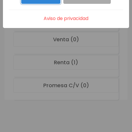
SLWR-3593
Renta
VER MÁS
Aviso de privacidad
Venta (0)
Renta (1)
Promesa C/V (0)