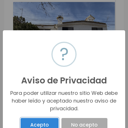
?
Aviso de Privacidad
Para poder utilizar nuestro sitio Web debe
haber leído y aceptado nuestro aviso de
Oceanía / Saltillo / Coahuila de Zar...
privacidad.
$16,000 MXN
$930 USD
m2
3
1.5
2
200
m2
100
Acepto
No acepto