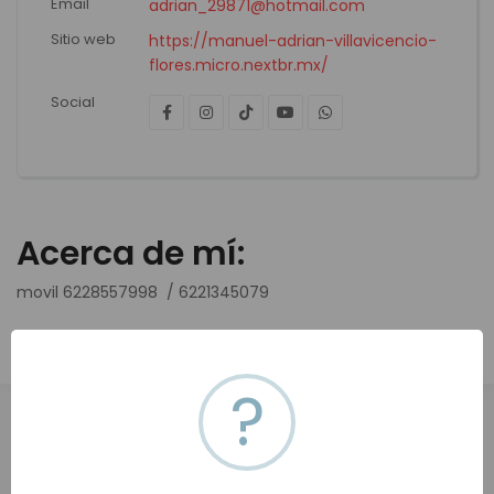
Email
adrian_29871@hotmail.com
Sitio web
https://manuel-adrian-villavicencio-
flores.micro.nextbr.mx/
Social
Acerca de mí:
movil 6228557998 / 6221345079
?
Todas (0)