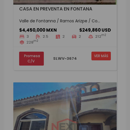
CASA EN PREVENTA EN FONTANA
Valle de Fontanna / Ramos Arizpe / Co...
$4,450,000 MXN
$249,860 USD
m2
3
2.5
2
2
212
m2
228
Promesa
VER MÁS
SLWV-3674
C/V