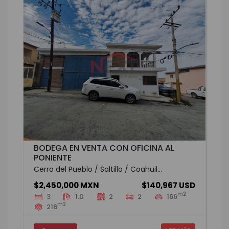
BODEGA EN VENTA CON OFICINA AL
PONIENTE
Cerro del Pueblo / Saltillo / Coahuil...
$2,450,000 MXN
$140,967 USD
m2
3
1.0
2
2
166
m2
216