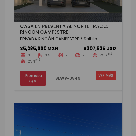
CASA EN PREVENTA AL NORTE FRACC.
RINCON CAMPESTRE
PRIVADA RINCÓN CAMPESTRE / Saltillo ...
$5,285,000 MXN
$307,625 USD
m2
3
3.5
2
2
256
m2
294
Promesa
VER MÁS
SLWV-3549
C/V