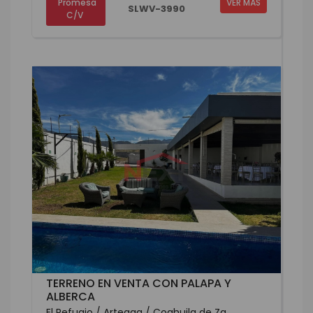
Promesa
VER MÁS
SLWV-3990
C/V
TERRENO EN VENTA CON PALAPA Y
ALBERCA
El Refugio / Arteaga / Coahuila de Za...