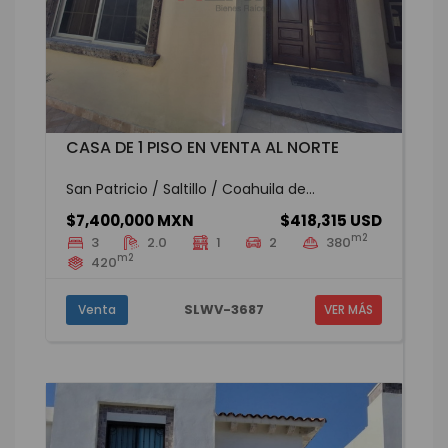
CASA DE 1 PISO EN VENTA AL NORTE
San Patricio / Saltillo / Coahuila de...
$7,400,000 MXN
$418,315 USD
m2
3
2.0
1
2
380
m2
420
SLWV-3687
Venta
VER MÁS