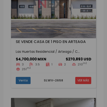
SE VENDE CASA DE 1 PISO EN ARTEAGA
Las Huertas Residencial / Arteaga / C...
$4,700,000 MXN
$270,893 USD
m2
3
3.5
1
2
210
m2
251
SLWV-2658
Venta
VER MÁS