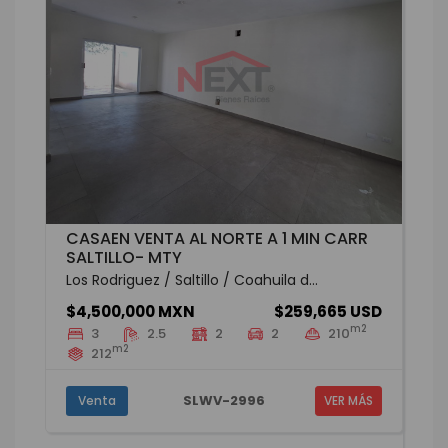
CASAEN VENTA AL NORTE A 1 MIN CARR
SALTILLO- MTY
Los Rodriguez / Saltillo / Coahuila d...
$4,500,000 MXN
$259,665 USD
m2
3
2.5
2
2
210
m2
212
SLWV-2996
Venta
VER MÁS