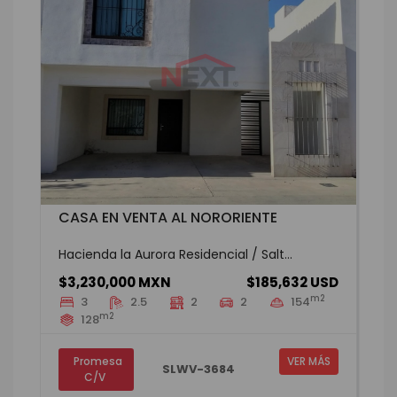
CASA EN VENTA AL NORORIENTE
Hacienda la Aurora Residencial / Salt...
$3,230,000 MXN
$185,632 USD
m2
3
2.5
2
2
154
m2
128
Promesa
VER MÁS
SLWV-3684
C/V