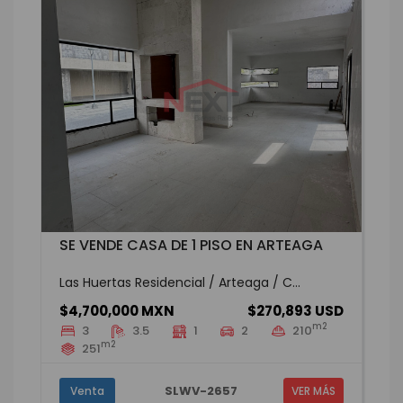
SE VENDE CASA DE 1 PISO EN ARTEAGA
Las Huertas Residencial / Arteaga / C...
$4,700,000 MXN
$270,893 USD
m2
3
3.5
1
2
210
m2
251
SLWV-2657
Venta
VER MÁS