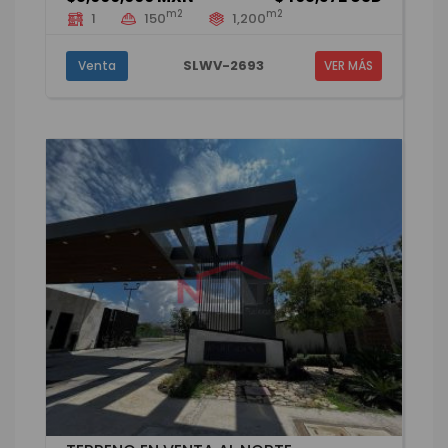
m2
m2
1
150
1,200
SLWV-2693
Venta
VER MÁS