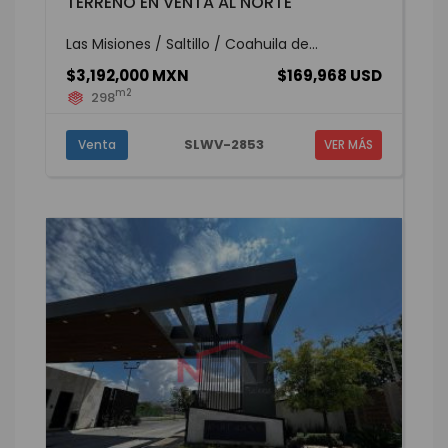
TERRENO EN VENTA AL NORTE
Las Misiones / Saltillo / Coahuila de...
$3,192,000 MXN
$169,968 USD
m2
298
SLWV-2853
Venta
VER MÁS