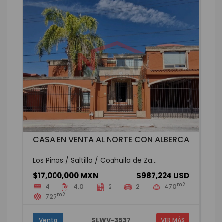
CASA EN VENTA AL NORTE CON ALBERCA
Los Pinos / Saltillo / Coahuila de Za...
$17,000,000 MXN
$987,224 USD
m2
4
4.0
2
2
470
m2
727
SLWV-3537
Venta
VER MÁS