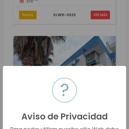
255
SLWR-3323
Renta
VER MÁS
?
Aviso de Privacidad
Local en renta en la colonia Los