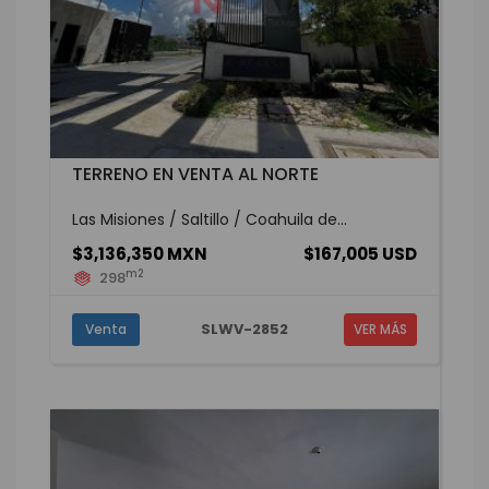
TERRENO EN VENTA AL NORTE
Las Misiones / Saltillo / Coahuila de...
$3,136,350 MXN
$167,005 USD
m2
298
SLWV-2852
Venta
VER MÁS