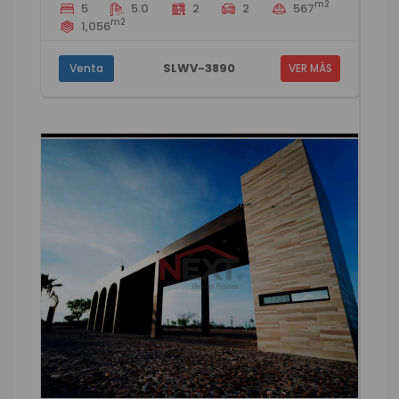
m2
5
5.0
2
2
567
m2
1,056
SLWV-3890
Venta
VER MÁS