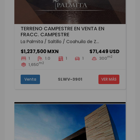
TERRENO CAMPESTRE EN VENTA EN
FRACC. CAMPESTRE
La Palmita / Saltillo / Coahuila de Z...
$1,237,500 MXN
$71,449 USD
m2
1
1.0
1
1
300
m2
1,650
SLWV-3901
Venta
VER MÁS