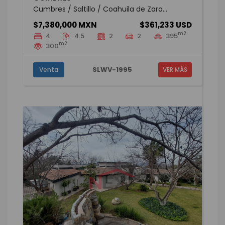
Cumbres / Saltillo / Coahuila de Zara...
$7,380,000 MXN
$361,233 USD
m2
4
4.5
2
2
395
m2
300
SLWV-1995
Venta
VER MÁS