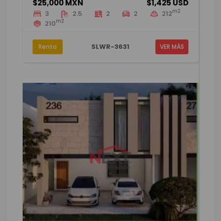
$25,000 MXN
$1,425 USD
m2
3
2.5
2
2
212
m2
210
SLWR-3631
Renta
VER MÁS