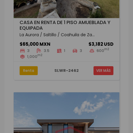
CASA EN RENTA DE 1 PISO AMUEBLADA Y
EQUIPADA
La Aurora / Saltillo / Coahuila de Za...
$65,000 MXN
$3,182 USD
m2
3
3.5
1
3
600
m2
1,000
SLWR-2462
Renta
VER MÁS