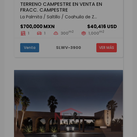
TERRENO CAMPESTRE EN VENTA EN
FRACC. CAMPESTRE
La Palmita / Saltillo / Coahuila de Z...
$700,000 MXN
$40,416 USD
m2
m2
1
1
300
1,000
SLWV-3900
Venta
VER MÁS