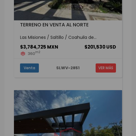
TERRENO EN VENTA AL NORTE
Las Misiones / Saltillo / Coahuila de...
$3,784,725 MXN
$201,530 USD
m2
360
SLWV-2851
Venta
VER MÁS