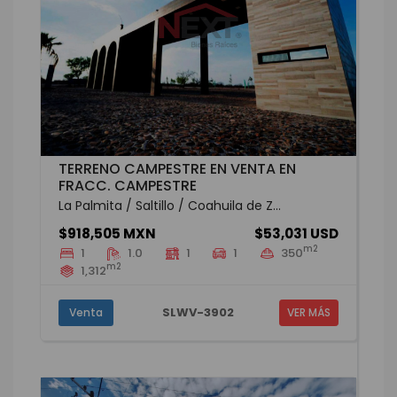
TERRENO CAMPESTRE EN VENTA EN
FRACC. CAMPESTRE
La Palmita / Saltillo / Coahuila de Z...
$918,505 MXN
$53,031 USD
m2
1
1.0
1
1
350
m2
1,312
SLWV-3902
Venta
VER MÁS