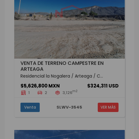
VENTA DE TERRENO CAMPESTRE EN
ARTEAGA
Residencial la Nogalera / Arteaga / C...
$5,626,800 MXN
$324,311 USD
m2
1
2
3,126
SLWV-3545
Venta
VER MÁS