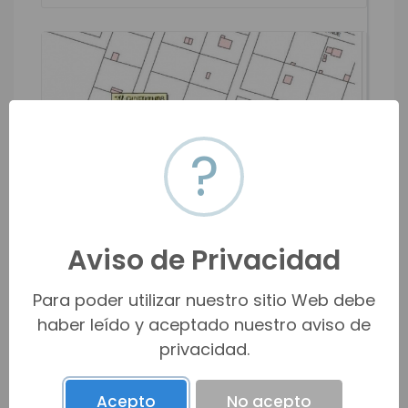
?
Aviso de Privacidad
Para poder utilizar nuestro sitio Web debe
TERRENO CAMPESTRE EN VENTA EN REAL
haber leído y aceptado nuestro aviso de
DEL ALAMITO
privacidad.
Real del Alamito [Fraccionamiento Cam...
$462,000 MXN
$24,772 USD
Acepto
No acepto
m2
3,000