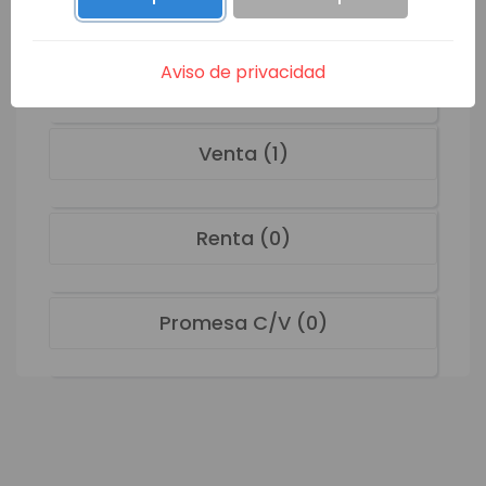
HMOV-16820
Venta
VER MÁS
Aviso de privacidad
Venta (1)
Renta (0)
Promesa C/V (0)