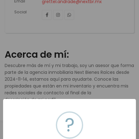
Email
grettel.andrade@nextbr.mx
Social
Acerca de mí:
Descubre más de mí y mi trabajo, soy un asesor que forma
parte de la agencia inmobiliaria Next Bienes Raíces desde
2024-11-14, estamos aquí para ayudarte. Conoce las
propiedades que están en mi inventario y encuentra mis
redes sociales de contacto al final de la
descripción de mi perfil.
?