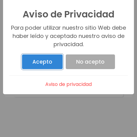
Todas (0)
Aviso de Privacidad
Para poder utilizar nuestro sitio Web debe
Venta (0)
haber leído y aceptado nuestro aviso de
privacidad.
Renta (0)
Acepto
No acepto
Promesa C/V (0)
Aviso de privacidad