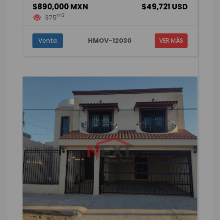
$890,000 MXN
$49,721 USD
m2
375
HMOV-12030
Venta
VER MÁS