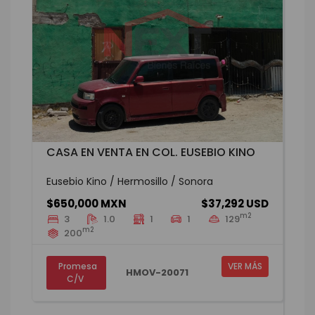
CASA EN VENTA EN COL. EUSEBIO KINO
Eusebio Kino / Hermosillo / Sonora
$650,000 MXN
$37,292 USD
m2
3
1.0
1
1
129
m2
200
Promesa
VER MÁS
HMOV-20071
C/V