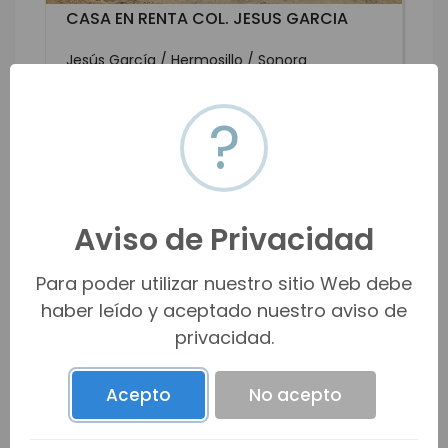
CASA EN RENTA COL. JESUS GARCIA
Jesús García / Hermosillo / Sonora
$22,000 MXN
$1,280 USD
m2
3
2.0
2
2
295
?
m2
225
HMOR-18918
Renta
VER MÁS
Aviso de Privacidad
Para poder utilizar nuestro sitio Web debe
haber leído y aceptado nuestro aviso de
privacidad.
Acepto
No acepto