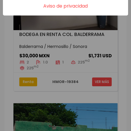
Aviso de privacidad
BODEGA EN RENTA COL. BALDERRAMA
Balderrama / Hermosillo / Sonora
$30,000 MXN
$1,731 USD
m2
2
1.0
1
225
m2
225
HMOR-19384
Renta
VER MÁS