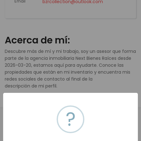
Email
bzrcollection@outlook.com
Acerca de mí:
Descubre más de mí y mi trabajo, soy un asesor que forma
parte de la agencia inmobiliaria Next Bienes Raíces desde
2026-03-20, estamos aquí para ayudarte. Conoce las
propiedades que están en mi inventario y encuentra mis
redes sociales de contacto al final de la
descripción de mi perfil.
?
Todas (0)