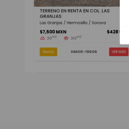
TERRENO EN RENTA EN COL. LAS
GRANJAS
Las Granjas / Hermosillo / Sonora
$7,500 MXN
$428 USD
m2
m2
20
312
HMOR-19506
Renta
VER MÁS