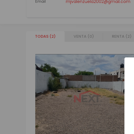
Email
mjvalenzuela2002@gmail.com
TODAS (
2
)
VENTA (
0
)
RENTA (
2
)