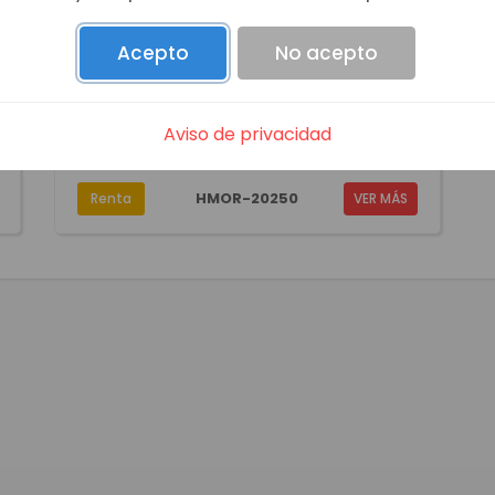
CASA EN RENTA EN CERRADA NORWALK
Acepto
No acepto
CERRADA NORWALK / Hermosillo / Sonora
$14,000 MXN
$813 USD
Aviso de privacidad
2
1.0
2
1
HMOR-20250
Renta
VER MÁS