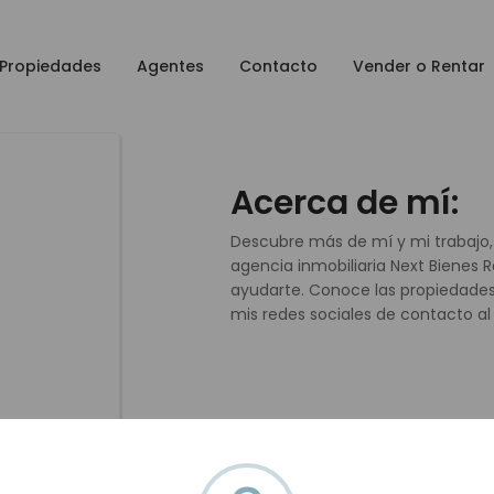
Propiedades
Agentes
Contacto
Vender o Rentar
Acerca de mí:
Descubre más de mí y mi trabajo,
agencia inmobiliaria Next Bienes
ayudarte. Conoce las propiedades
mis redes sociales de contacto al f