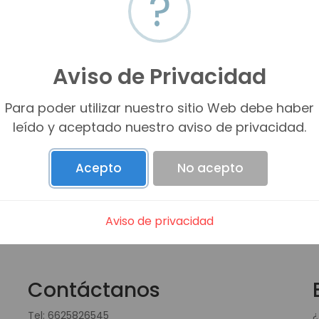
?
Aviso de Privacidad
PROMESA C/V (
0
)
Para poder utilizar nuestro sitio Web debe haber
leído y aceptado nuestro aviso de privacidad.
Acepto
No acepto
Aviso de privacidad
Contáctanos
Tel:
6625826545
¿