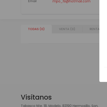
Email
mpo_19@hotmail.com
TODAS (
0
)
VENTA (
0
)
RENTA (
0
)
Visítanos
Tabasco Nte. 18, Modelo, 83190 Hermosillo, Son.