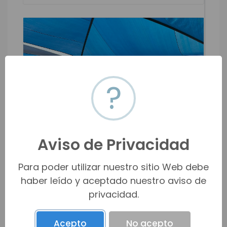
?
Aviso de Privacidad
Para poder utilizar nuestro sitio Web debe
Venta de terreno en Campestre Rio
haber leído y aceptado nuestro aviso de
Azul Seccion Nacapule
privacidad.
Río Azul / San Carlos / Sonora
$130,000 MXN
$7,519 USD
Acepto
No acepto
m2
200