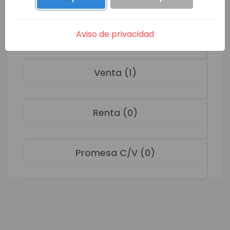
SACV-5981
Venta
VER MÁS
Aviso de privacidad
Venta (1)
Renta (0)
Promesa C/V (0)