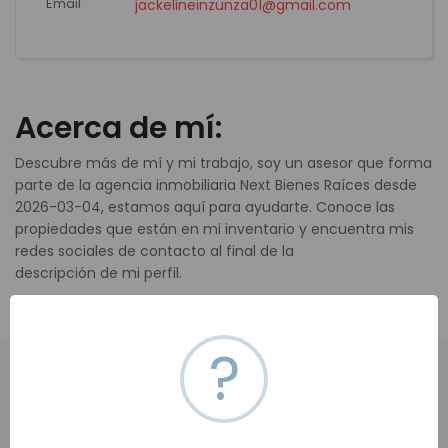
Email
jackelineinzunza01@gmail.com
Acerca de mí:
Descubre más de mí y mi trabajo, soy un asesor que forma
parte de la agencia inmobiliaria Next Bienes Raíces desde
2026-03-04, estamos aquí para ayudarte. Conoce las
propiedades que están en mi inventario y encuentra mis
redes sociales de contacto al final de la
descripción de mi perfil.
?
Todas (0)