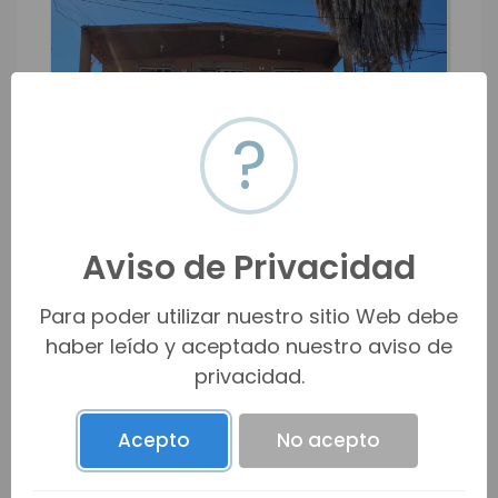
?
Aviso de Privacidad
Para poder utilizar nuestro sitio Web debe
Casa en Venta fracc las Haciendas
haber leído y aceptado nuestro aviso de
Las Haciendas / Saltillo / Coahuila d...
privacidad.
$2,300,000 MXN
$133,411 USD
m2
3
2.0
2
1
190
Acepto
No acepto
m2
98