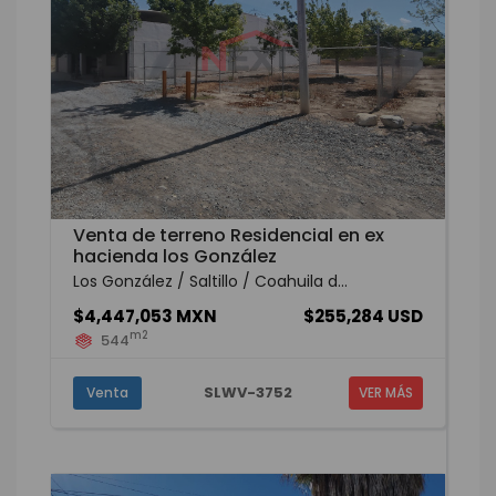
Venta de terreno Residencial en ex
hacienda los González
Los González / Saltillo / Coahuila d...
$4,447,053 MXN
$255,284 USD
m2
544
SLWV-3752
Venta
VER MÁS