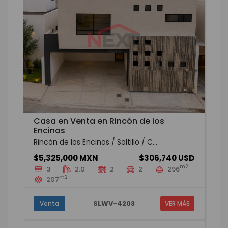
Casa en Venta en Rincón de los
Encinos
Rincón de los Encinos / Saltillo / C...
$5,325,000 MXN
$306,740 USD
m2
3
2.0
2
2
296
m2
207
SLWV-4203
Venta
VER MÁS