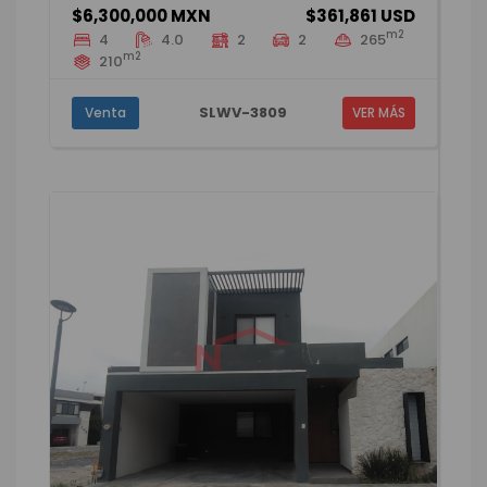
$6,300,000 MXN
$361,861 USD
m2
4
4.0
2
2
265
m2
210
SLWV-3809
Venta
VER MÁS