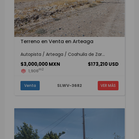
Terreno en Venta en Arteaga
Autopista / Arteaga / Coahuila de Zar...
$3,000,000 MXN
$173,210 USD
m2
1,906
SLWV-3682
Venta
VER MÁS