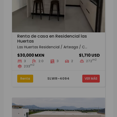
Renta de casa en Residencial las
Huertas
Las Huertas Residencial / Arteaga / C...
$30,000 MXN
$1,710 USD
m2
3
2.0
3
2
272
m2
233
SLWR-4094
Renta
VER MÁS