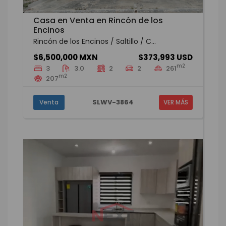
Casa en Venta en Rincón de los
Encinos
Rincón de los Encinos / Saltillo / C...
$6,500,000 MXN
$373,993 USD
m2
3
3.0
2
2
261
m2
207
SLWV-3864
Venta
VER MÁS