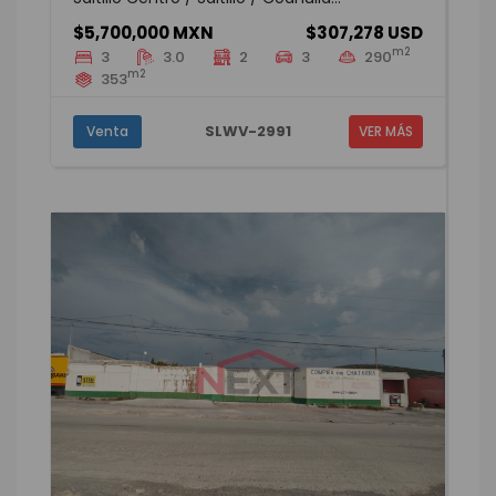
$5,700,000 MXN
$307,278 USD
m2
3
3.0
2
3
290
m2
353
SLWV-2991
Venta
VER MÁS