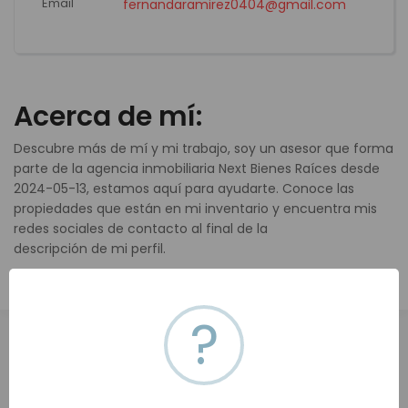
Email
fernandaramirez0404@gmail.com
Acerca de mí:
Descubre más de mí y mi trabajo, soy un asesor que forma
parte de la agencia inmobiliaria Next Bienes Raíces desde
2024-05-13, estamos aquí para ayudarte. Conoce las
propiedades que están en mi inventario y encuentra mis
redes sociales de contacto al final de la
descripción de mi perfil.
?
Todas (0)