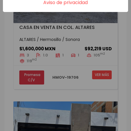
Aviso de privacidad
CASA EN VENTA EN COL. ALTARES
ALTARES / Hermosillo / Sonora
$1,600,000 MXN
$92,219 USD
m2
3
1.0
1
1
105
m2
119
Promesa
VER MÁS
HMOV-19706
C/V