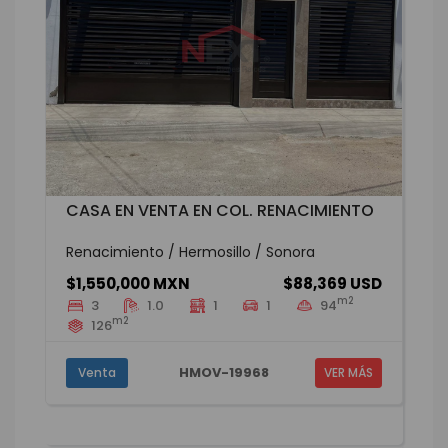
CASA EN VENTA EN COL. RENACIMIENTO
Renacimiento / Hermosillo / Sonora
$1,550,000 MXN
$88,369 USD
m2
3
1.0
1
1
94
m2
126
HMOV-19968
Venta
VER MÁS