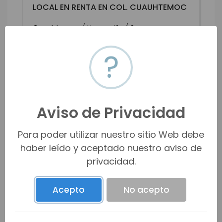
LOCAL EN RENTA EN COL. CUAUHTEMOC
Cuauhtemoc / Hermosillo / Sonora
$35,000 MXN
$2,017 USD
?
m2
m2
1
171
171
HMOR-19293
Renta
VER MÁS
Aviso de Privacidad
Para poder utilizar nuestro sitio Web debe
haber leído y aceptado nuestro aviso de
privacidad.
Acepto
No acepto