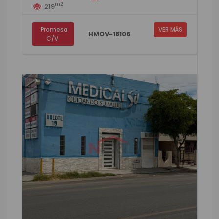
m2
219
Promesa
VER MÁS
HMOV-18106
C/V