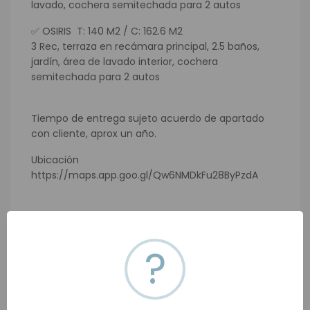
lavado, cochera semitechada para 2 autos
✅ OSIRIS T: 140 M2 / C: 162.6 M2
3 Rec, terraza en recámara principal, 2.5 baños,
jardín, área de lavado interior, cochera
semitechada para 2 autos
Tiempo de entrega sujeto acuerdo de apartado
con cliente, aprox un año.
Ubicación
https://maps.app.goo.gl/Qw6NMDkFu28ByPzdA
?