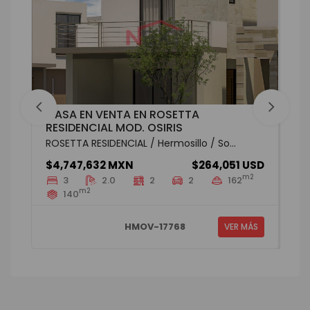
CASA EN VENTA EN ROSETTA
RESIDENCIAL MOD. OSIRIS
ROSETTA RESIDENCIAL / Hermosillo / So...
$4,747,632 MXN
$264,051 USD
m2
3
2.0
2
2
162
m2
140
HMOV-17768
VER MÁS