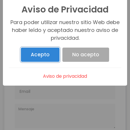
Aviso de Privacidad
DESARROLLOS NEXT BR
Para poder utilizar nuestro sitio Web debe
haber leído y aceptado nuestro aviso de
correodesarrollos@gmail.com
privacidad.
(662) 315-3142
Acepto
No acepto
Aviso de privacidad