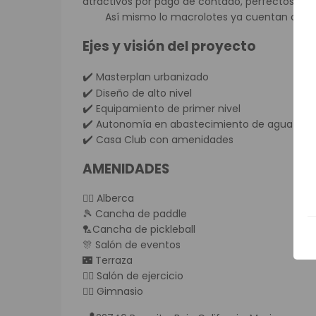
atractivos por pago de contado, perfectos para
Así mismo lo macrolotes ya cuentan con soluc
Ejes y visión del proyecto
Masterplan urbanizado
✔️
Diseño de alto nivel
✔️
Equipamiento de primer nivel
✔️
Autonomía en abastecimiento de agua
✔️
Casa Club con amenidades
✔️
AMENIDADES
🏊‍♀️ Alberca
🎾 Cancha de paddle
🏸Cancha de pickleball
🎊 Salón de eventos
🌃 Terraza
🧘‍♀️ Salón de ejercicio
🏋️‍♀️ Gimnasio