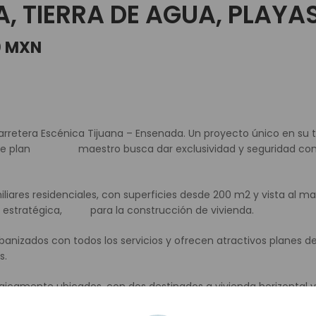
, TIERRA DE AGUA, PLAYAS
0 MXN
rretera Escénica Tijuana – Ensenada. Un proyecto único en su t
. Este plan maestro busca dar exclusividad y seguridad con v
iliares residenciales, con superficies desde 200 m2 y vista al m
ión estratégica, para la construcción de vivienda.
nizados con todos los servicios y ofrecen atractivos planes d
s.
icamente ubicados, con dos destinados a vivienda horizontal y t
zados, cuentan con todos los servicios y ofrecen planes de 