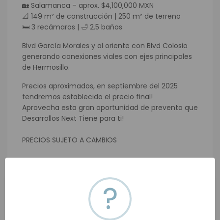
🏡 Salamanca – aprox. $4,100,000 MXN
📐 149 m² de construcción | 250 m² de terreno
🛏 3 recámaras | 🛁 2.5 baños
Blvd García Morales y al oriente con Blvd Colosio
generando conexiones viales con ejes principales
de Hermosillo.
Precios aproximados, en septiembre del 2025
tendremos establecido el precio final!
Aprovecha esta gran oportunidad de preventa que
Desarrollos Next Tiene para ti!
PRECIOS SUJETO A CAMBIOS
?