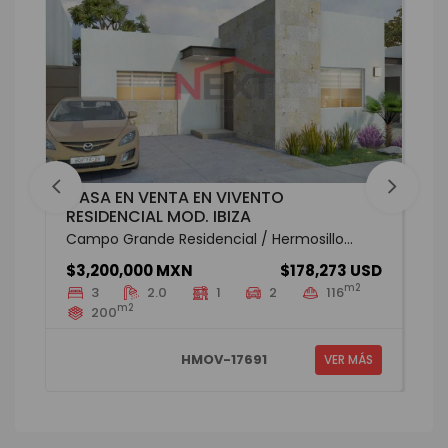
CASA EN VENTA EN VIVENTO
RESIDENCIAL MOD. IBIZA
Campo Grande Residencial / Hermosillo...
$3,200,000 MXN
$178,273 USD
m2
3
2.0
1
2
116
m2
200
HMOV-17691
VER MÁS