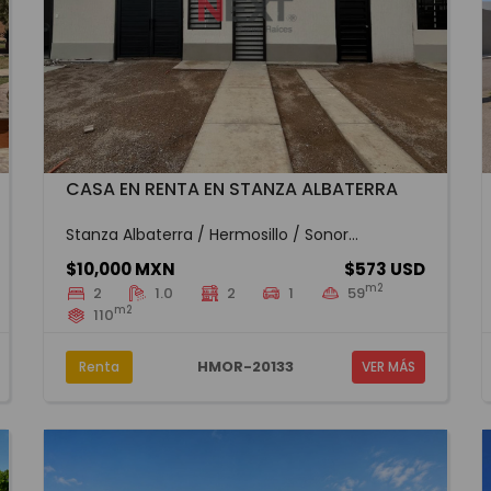
CASA EN RENTA EN STANZA ALBATERRA
Stanza Albaterra / Hermosillo / Sonor...
$10,000 MXN
$573 USD
m2
2
1.0
2
1
59
m2
110
HMOR-20133
Renta
VER MÁS