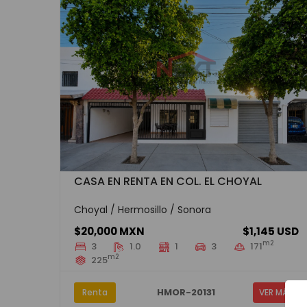
CASA EN RENTA EN COL. EL CHOYAL
Choyal / Hermosillo / Sonora
$20,000 MXN
$1,145 USD
m2
3
1.0
1
3
171
m2
225
HMOR-20131
Renta
VER MÁS