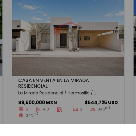
CASA EN VENTA EN LA MIRADA
RESIDENCIAL
La Mirada Residencial / Hermosillo / ...
$9,500,000 MXN
$544,725 USD
m2
3
4.0
1
2
345
m2
249
HMOV-20120
Venta
VER MÁS