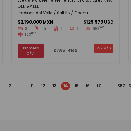
CASA EN VENTA EN LA COLONIA JARDINES
DEL VALLE
Jardines del Valle / Saltillo / Coahu...
$2,190,000 MXN
$125,573 USD
m2
3
1.5
2
1
180
m2
123
Promesa
VER MÁS
SLWV-4196
C/V
2
...
11
12
13
14
15
16
17
...
387
3