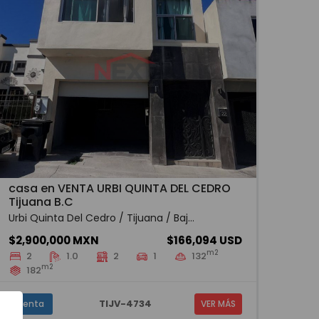
casa en VENTA URBI QUINTA DEL CEDRO
Tijuana B.C
Urbi Quinta Del Cedro / Tijuana / Baj...
$2,900,000 MXN
$166,094 USD
m2
2
1.0
2
1
132
m2
182
TIJV-4734
Venta
VER MÁS