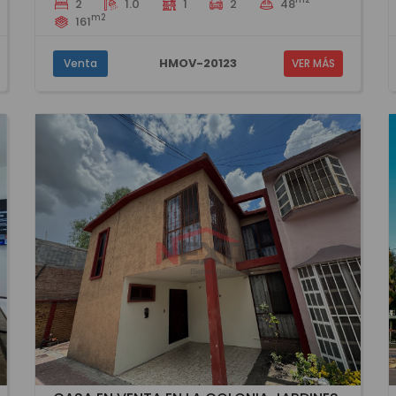
2
1.0
1
2
48
m2
161
HMOV-20123
Venta
VER MÁS