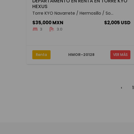
DEPARTAMENTO EN RENTA EN TORRE KYO
HEXUS
Torre KYO Navarrete / Hermosillo / So...
$35,000 MXN
$2,005 USD
3
3.0
HMOR-20128
Renta
VER MÁS
‹
1