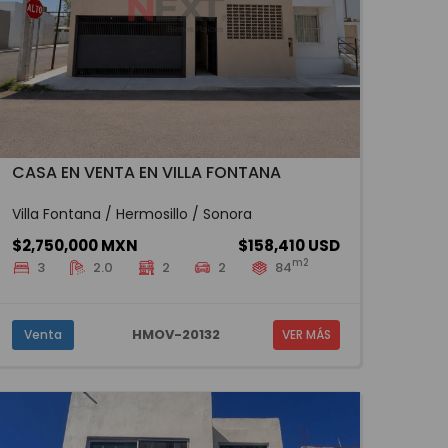
CASA EN VENTA EN VILLA FONTANA
Villa Fontana / Hermosillo / Sonora
$2,750,000 MXN
$158,410 USD
m2
3
2.0
2
2
84
HMOV-20132
Venta
VER MÁS