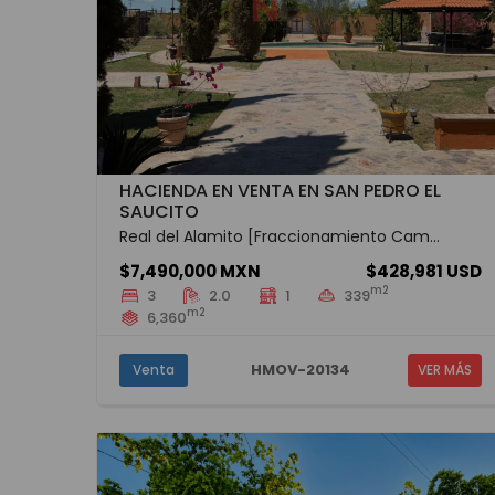
HACIENDA EN VENTA EN SAN PEDRO EL
SAUCITO
Real del Alamito [Fraccionamiento Cam...
$7,490,000 MXN
$428,981 USD
m2
3
2.0
1
339
m2
6,360
HMOV-20134
Venta
VER MÁS