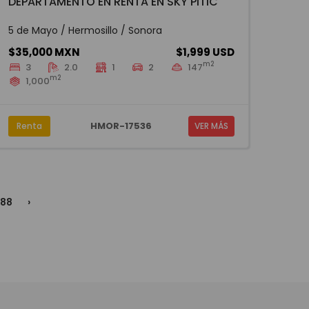
DEPARTAMENTO EN RENTA EN SKY PITIC
5 de Mayo / Hermosillo / Sonora
$35,000 MXN
$1,999 USD
m2
3
2.0
1
2
147
m2
1,000
HMOR-17536
Renta
VER MÁS
88
›