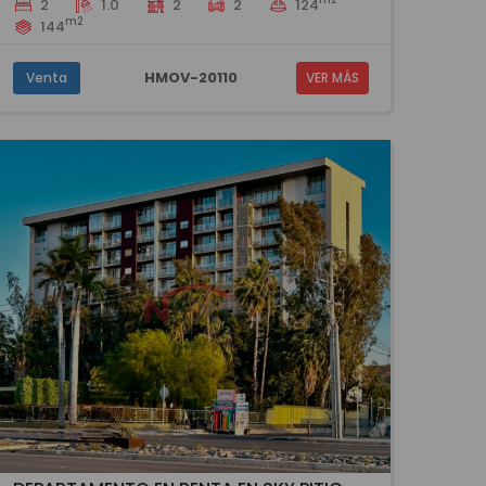
2
1.0
2
2
124
m2
144
HMOV-20110
Venta
VER MÁS