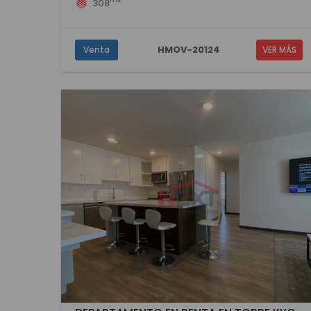
308
HMOV-20124
Venta
VER MÁS