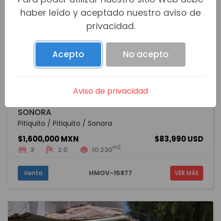
haber leído y aceptado nuestro aviso de
privacidad.
Acepto
No acepto
Aviso de privacidad
TERRENO CAMPESTRE EN VENTA EN PITIQUITO
SONORA
Pitiquito / Pitiquito / Sonora
$1,600,000 MXN
$83,990 USD
m2
3
2.0
10,230
HMOV-15877
Venta
VER MÁS