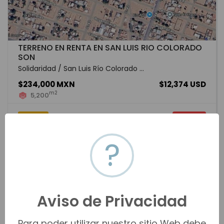
TERRENO EN RENTA EN SAN LUIS RIO COLORADO
SON
Solidaridad / San Luis Río Colorado ...
$234,000 MXN
$12,374 USD
m2
5,200
HMOR-15875
Renta
VER MÁS
?
Aviso de Privacidad
Para poder utilizar nuestro sitio Web debe