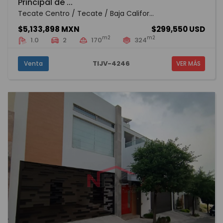
Principal de ...
Tecate Centro / Tecate / Baja Califor...
$5,133,898 MXN
$299,550 USD
m2
m2
1.0
2
170
324
TIJV-4246
Venta
VER MÁS