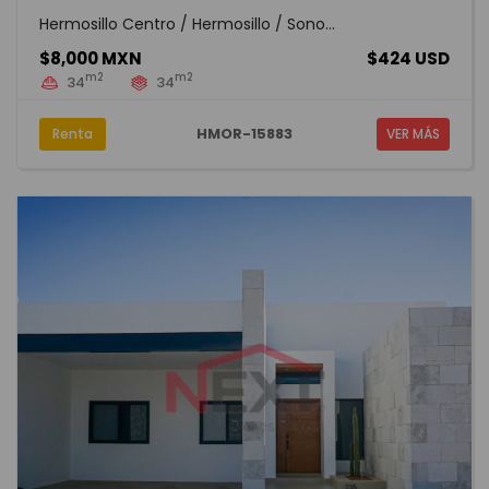
Hermosillo Centro / Hermosillo / Sono...
$8,000 MXN
$424 USD
m2
m2
34
34
HMOR-15883
Renta
VER MÁS