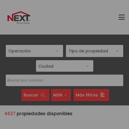
Operación
Tipo de propiedad
Ciudad
Buscar
MXN
Más filtros
4627
propiedades disponibles