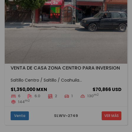
VENTA DE CASA ZONA CENTRO PARA INVERSION
Saltillo Centro / Saltillo / Coahuila...
$1,350,000 MXN
$70,866 USD
m2
6
6.0
2
1
130
m2
144
SLWV-2749
Venta
VER MÁS