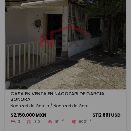
CASA EN VENTA EN NACOZARI DE GARCIA
SONORA
Nacozari de Garcia / Nacozari de Garc...
$2,150,000 MXN
$112,861 USD
m2
m2
3
3.0
161
500