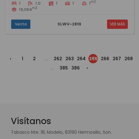
m2
1
1.0
1
1
1
m2
19,064
SLWV-2819
Venta
VER MÁS
‹
1
2
...
262
263
264
265
266
267
268
...
385
386
›
Visítanos
Tabasco Nte. 18, Modelo, 83190 Hermosillo, Son.