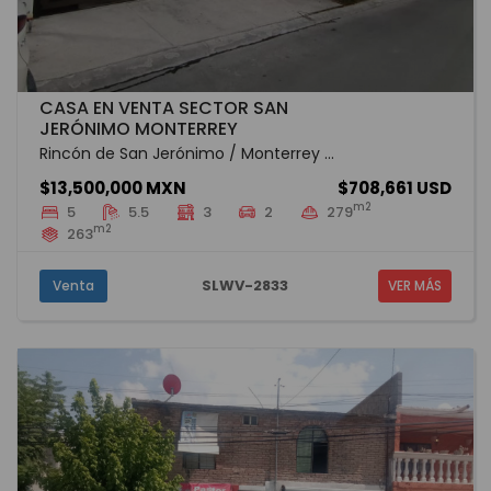
CASA EN VENTA SECTOR SAN
JERÓNIMO MONTERREY
Rincón de San Jerónimo / Monterrey ...
$13,500,000 MXN
$708,661 USD
m2
5
5.5
3
2
279
m2
263
SLWV-2833
Venta
VER MÁS