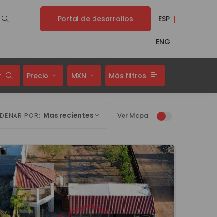
Portal de desarrollos
ESP
ENG
r
Precio
MXN
Más filtros
Mas recientes
DENAR POR:
Ver Mapa