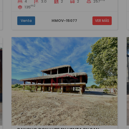
4
3.0
2
2
257
m2
135
HMOV-15077
Venta
VER MÁS