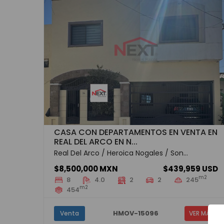
CASA CON DEPARTAMENTOS EN VENTA EN
REAL DEL ARCO EN N...
Real Del Arco / Heroica Nogales / Son...
$8,500,000 MXN
$439,959 USD
m2
8
4.0
2
2
245
m2
454
HMOV-15096
Venta
VER MÁS