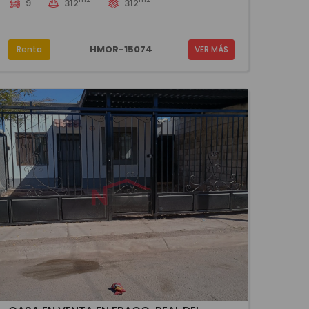
9
312
312
HMOR-15074
Renta
VER MÁS