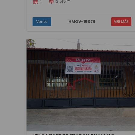
1
2,515
HMOV-15076
Venta
VER MÁS