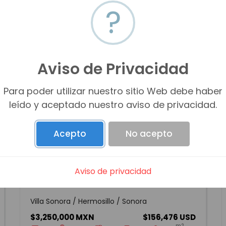
?
Aviso de Privacidad
Para poder utilizar nuestro sitio Web debe haber
leído y aceptado nuestro aviso de privacidad.
Acepto
No acepto
Aviso de privacidad
CASA EN VENTA EN COL. VILLA SONORA
Villa Sonora / Hermosillo / Sonora
$3,250,000 MXN
$156,476 USD
m2