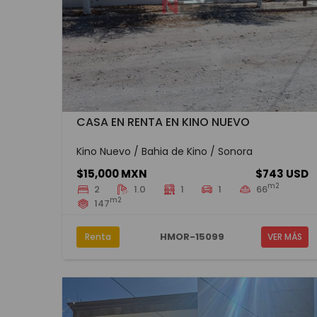
CASA EN RENTA EN KINO NUEVO
Kino Nuevo / Bahia de Kino / Sonora
$15,000 MXN
$743 USD
m2
2
1.0
1
1
66
m2
147
HMOR-15099
Renta
VER MÁS