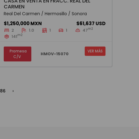
CASA EN VENTA EN FRACC. REAL DEL
CARMEN
Real Del Carmen / Hermosillo / Sonora
$1,250,000 MXN
$61,637 USD
m2
2
1.0
1
1
47
m2
141
Promesa
VER MÁS
HMOV-15070
C/V
86
›