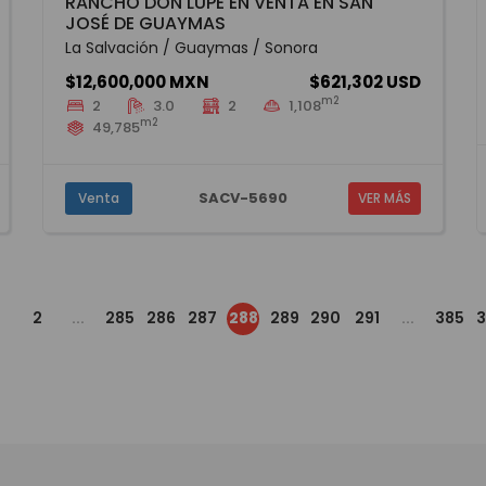
RANCHO DON LUPE EN VENTA EN SAN
JOSÉ DE GUAYMAS
La Salvación / Guaymas / Sonora
$12,600,000 MXN
$621,302 USD
m2
2
3.0
2
1,108
m2
49,785
SACV-5690
Venta
VER MÁS
2
...
285
286
287
288
289
290
291
...
385
3