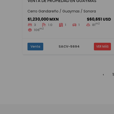
VENTA DE PROPIEDAD EN GUAYMAS
Cerro Gandareño / Guaymas / Sonora
$1,230,000 MXN
$60,651 USD
m2
3
1.0
1
1
81
m2
106
SACV-5694
Venta
VER MÁS
‹
1