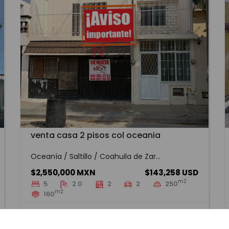
venta casa 2 pisos col oceania
Oceanía / Saltillo / Coahuila de Zar...
$2,550,000 MXN
$143,258 USD
m2
5
2.0
2
2
250
m2
160
SLWV-2573
Venta
VER MÁS