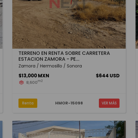
TERRENO EN RENTA SOBRE CARRETERA
ESTACION ZAMORA - PE...
Zamora / Hermosillo / Sonora
$13,000 MXN
$644 USD
m2
8,600
HMOR-15098
Renta
VER MÁS