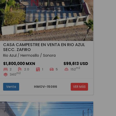
CASA CAMPESTRE EN VENTA EN RIO AZUL
SECC. ZAFIRO
Rio Azul / Hermosillo / Sonora
$1,800,000 MXN
$99,613 USD
m2
2
2.0
1
5
152
m2
340
HMOV-15086
Venta
VER MÁS