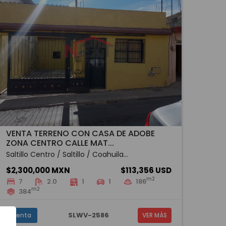
VENTA TERRENO CON CASA DE ADOBE
ZONA CENTRO CALLE MAT...
Saltillo Centro / Saltillo / Coahuila...
$2,300,000 MXN
$113,356 USD
m2
7
2.0
1
1
186
m2
384
SLWV-2586
Venta
VER MÁS