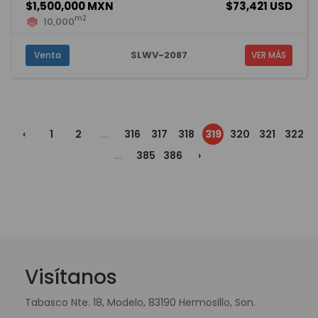
$1,500,000 MXN
$73,421 USD
m2
10,000
SLWV-2087
Venta
VER MÁS
‹
1
2
...
316
317
318
319
320
321
322
...
385
386
›
Visítanos
Tabasco Nte. 18, Modelo, 83190 Hermosillo, Son.