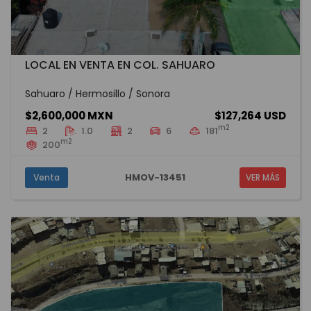
LOCAL EN VENTA EN COL. SAHUARO
Sahuaro / Hermosillo / Sonora
$2,600,000 MXN
$127,264 USD
m2
2
1.0
2
6
181
m2
200
HMOV-13451
Venta
VER MÁS