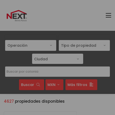
Operación
Tipo de propiedad
Ciudad
Buscar
MXN
Más filtros
4627
propiedades disponibles