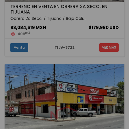
TERRENO EN VENTA EN OBRERA 2A SECC. EN
TIJUANA
Obrera 2a Secc. / Tijuana / Baja Cali...
$3,084,619 MXN
$179,980 USD
m2
408
TIJV-3722
Venta
VER MÁS