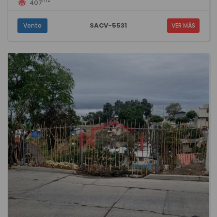
m2
407
SACV-5531
Venta
VER MÁS