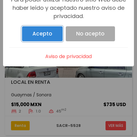
haber leído y aceptado nuestro aviso de
privacidad.
Acepto
No acepto
Aviso de privacidad
LOCAL EN RENTA
Guaymas / Sonora
$15,000 MXN
$735 USD
m2
2
1.0
45
SACR-5528
Renta
VER MÁS