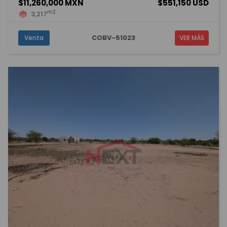
$11,260,000 MXN
$551,150 USD
m2
3,217
COBV-51023
Venta
VER MÁS