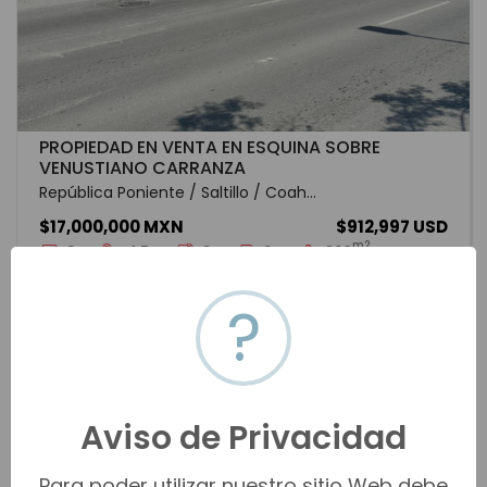
PROPIEDAD EN VENTA EN ESQUINA SOBRE
VENUSTIANO CARRANZA
República Poniente / Saltillo / Coah...
$17,000,000 MXN
$912,997 USD
m2
3
4.5
2
8
990
m2
546
?
SLWV-2094
Venta
VER MÁS
Aviso de Privacidad
Para poder utilizar nuestro sitio Web debe