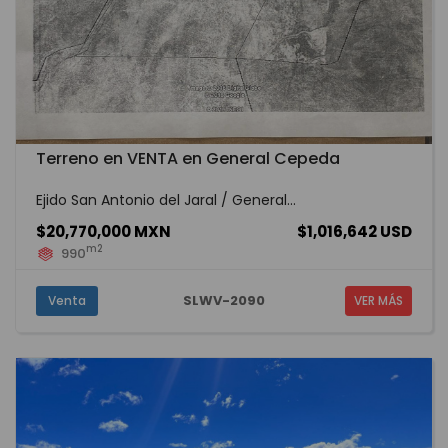
Terreno en VENTA en General Cepeda
Ejido San Antonio del Jaral / General...
$20,770,000 MXN
$1,016,642 USD
m2
990
SLWV-2090
Venta
VER MÁS