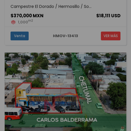
Campestre El Dorado / Hermosillo / So...
$370,000 MXN
$18,111 USD
m2
1,000
HMOV-13413
Venta
VER MÁS