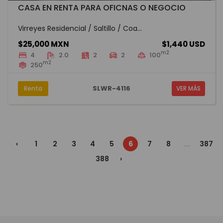
CASA EN RENTA PARA OFICNAS O NEGOCIO
Virreyes Residencial / Saltillo / Coa...
$25,000 MXN
$1,440 USD
m2
4
2.0
2
2
100
m2
250
SLWR-4116
Renta
VER MÁS
‹
1
2
3
4
5
6
7
8
...
387
388
›