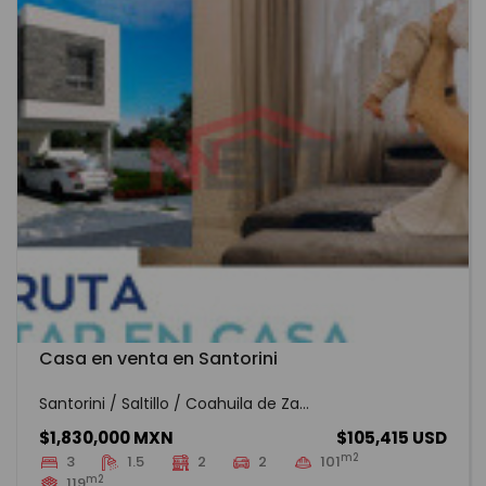
Casa en venta en Santorini
Santorini / Saltillo / Coahuila de Za...
$1,830,000 MXN
$105,415 USD
m2
3
1.5
2
2
101
m2
119