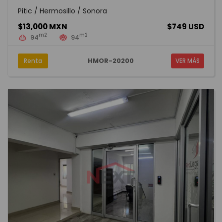
Pitic / Hermosillo / Sonora
$13,000 MXN
$749 USD
m2
m2
94
94
HMOR-20200
Renta
VER MÁS