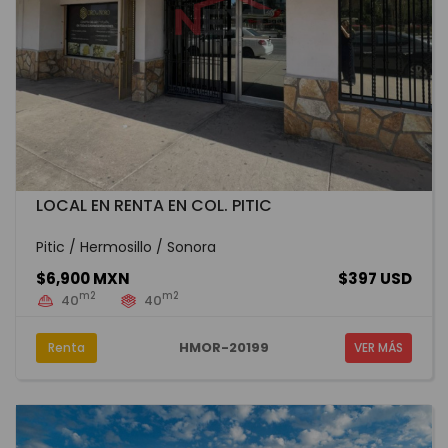
LOCAL EN RENTA EN COL. PITIC
Pitic / Hermosillo / Sonora
$6,900 MXN
$397 USD
m2
m2
40
40
HMOR-20199
Renta
VER MÁS