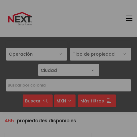
Operación
Tipo de propiedad
Ciudad
Buscar
MXN
Más filtros
4651
propiedades disponibles