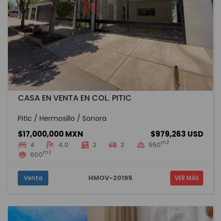
CASA EN VENTA EN COL. PITIC
Pitic / Hermosillo / Sonora
$17,000,000 MXN
$979,263 USD
m2
4
4.0
2
2
550
m2
600
HMOV-20195
Venta
VER MÁS