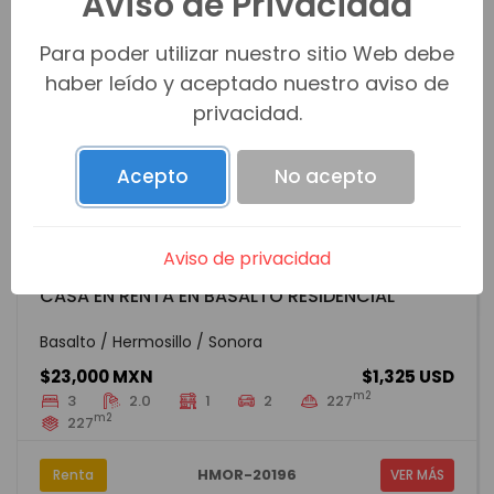
Aviso de Privacidad
Para poder utilizar nuestro sitio Web debe
haber leído y aceptado nuestro aviso de
privacidad.
Acepto
No acepto
Aviso de privacidad
CASA EN RENTA EN BASALTO RESIDENCIAL
Basalto / Hermosillo / Sonora
$23,000 MXN
$1,325 USD
m2
3
2.0
1
2
227
m2
227
HMOR-20196
Renta
VER MÁS