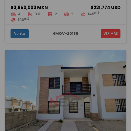
$3,850,000 MXN
$221,774 USD
m2
4
3.0
2
2
149
m2
186
HMOV-20186
Venta
VER MÁS