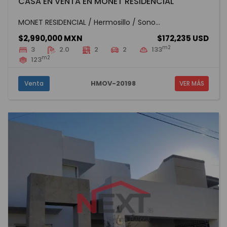
CASA EN VENTA EN MONET RESIDENCIAL
MONET RESIDENCIAL / Hermosillo / Sono...
$2,990,000 MXN
$172,235 USD
m2
3
2.0
2
2
133
m2
123
HMOV-20198
Venta
VER MÁS