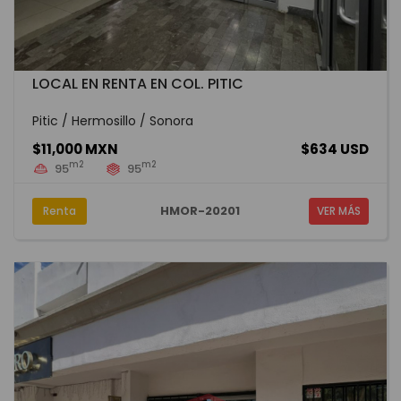
LOCAL EN RENTA EN COL. PITIC
Pitic / Hermosillo / Sonora
$11,000 MXN
$634 USD
m2
m2
95
95
HMOR-20201
Renta
VER MÁS