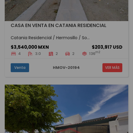
CASA EN VENTA EN CATANIA RESIDENCIAL
Catania Residencial / Hermosillo / So...
$3,540,000 MXN
$203,917 USD
m2
4
3.0
2
2
136
HMOV-20194
Venta
VER MÁS