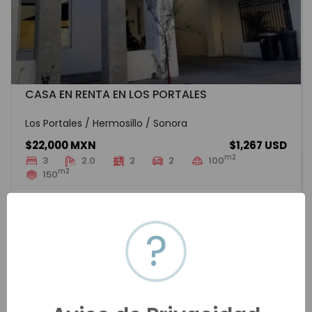
CASA EN RENTA EN LOS PORTALES
Los Portales / Hermosillo / Sonora
$22,000 MXN
$1,267 USD
m2
3
2.0
2
2
100
m2
150
HMOR-20197
Renta
VER MÁS
?