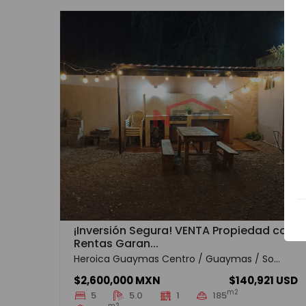
¡Inversión Segura! VENTA Propiedad con
Rentas Garan...
Heroica Guaymas Centro / Guaymas / So...
$2,600,000 MXN
$140,921 USD
m2
5
5.0
1
185
m2