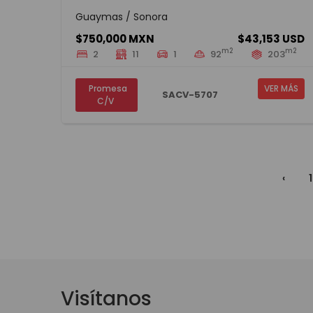
Guaymas / Sonora
$750,000 MXN
$43,153 USD
m2
m2
2
11
1
92
203
Promesa
VER MÁS
SACV-5707
C/V
‹
1
Visítanos