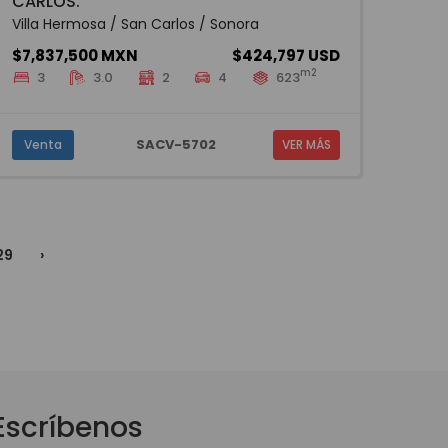
CARLOS.
Villa Hermosa / San Carlos / Sonora
$7,837,500 MXN
$424,797 USD
m2
3
3.0
2
4
623
SACV-5702
Venta
VER MÁS
29
›
Escríbenos