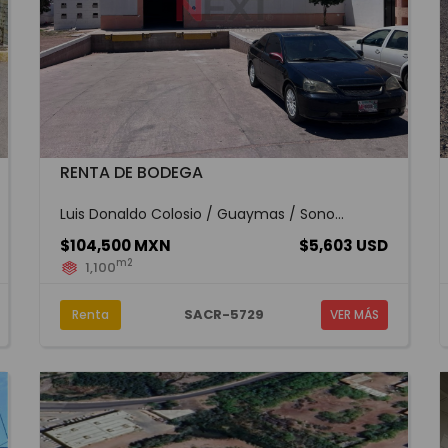
RENTA DE BODEGA
Luis Donaldo Colosio / Guaymas / Sono...
$104,500 MXN
$5,603 USD
m2
1,100
SACR-5729
Renta
VER MÁS