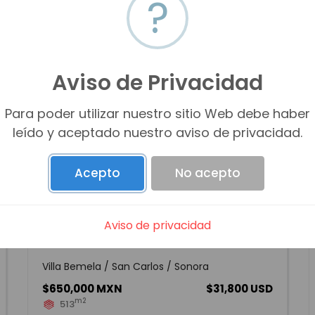
?
Aviso de Privacidad
Para poder utilizar nuestro sitio Web debe haber
leído y aceptado nuestro aviso de privacidad.
Acepto
No acepto
Aviso de privacidad
VENTA DE LOTE CAMPESTRE
Villa Bemela / San Carlos / Sonora
$650,000 MXN
$31,800 USD
m2
513