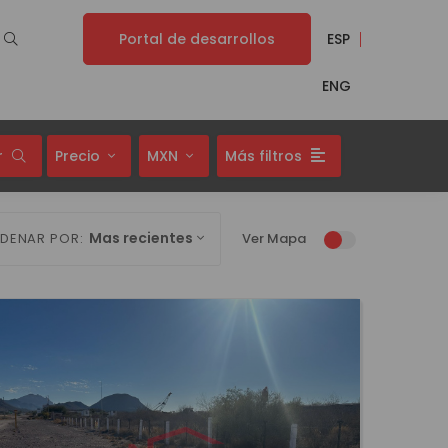
Portal de desarrollos
ESP
ENG
r
Precio
MXN
Más filtros
Mas recientes
DENAR POR:
Ver Mapa