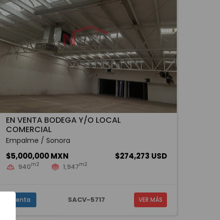
EN VENTA BODEGA Y/O LOCAL
COMERCIAL
Empalme / Sonora
$5,000,000 MXN
$274,273 USD
m2
m2
940
1,947
SACV-5717
Venta
VER MÁS