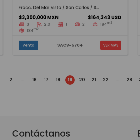
Fracc. Del Mar Vista / San Carlos / S...
$3,300,000 MXN
$164,343 USD
m2
3
2.0
1
2
184
m2
184
SACV-5704
Venta
VER MÁS
2
...
16
17
18
19
20
21
22
...
28
Contáctanos