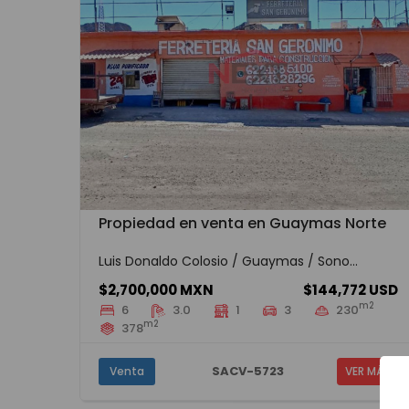
Propiedad en venta en Guaymas Norte
Luis Donaldo Colosio / Guaymas / Sono...
$2,700,000 MXN
$144,772 USD
m2
6
3.0
1
3
230
m2
378
SACV-5723
Venta
VER MÁS