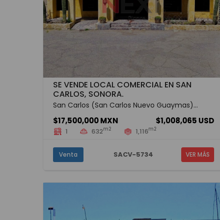
SE VENDE LOCAL COMERCIAL EN SAN
CARLOS, SONORA.
San Carlos (San Carlos Nuevo Guaymas)...
$17,500,000 MXN
$1,008,065 USD
m2
m2
1
632
1,116
SACV-5734
Venta
VER MÁS