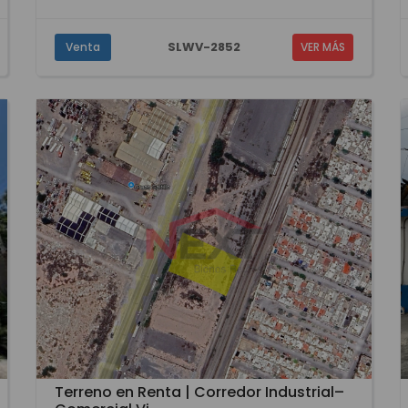
SLWV-2852
Venta
VER MÁS
Terreno en Renta | Corredor Industrial–