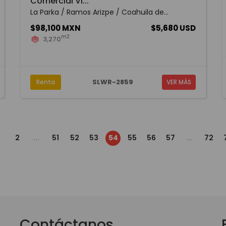
Comercial Vi...
La Parka / Ramos Arizpe / Coahuila de...
$98,100 MXN
$5,680 USD
m2
3,270
SLWR-2859
Renta
VER MÁS
2
...
51
52
53
54
55
56
57
...
72
Contáctanos