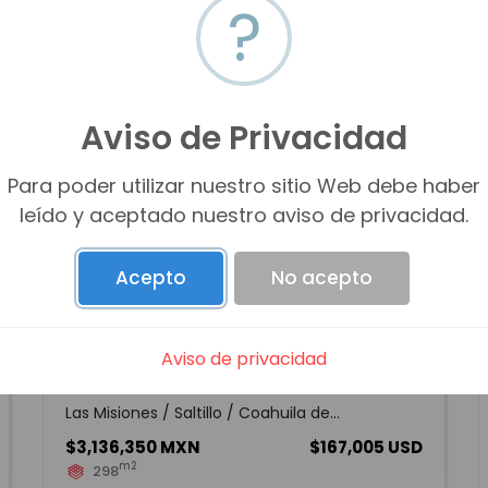
?
Aviso de Privacidad
Para poder utilizar nuestro sitio Web debe haber
leído y aceptado nuestro aviso de privacidad.
Acepto
No acepto
Aviso de privacidad
TERRENO EN VENTA AL NORTE
Las Misiones / Saltillo / Coahuila de...
$3,136,350 MXN
$167,005 USD
m2
298