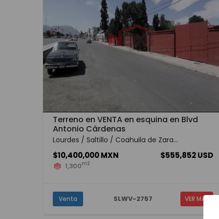
Terreno en VENTA en esquina en Blvd
Antonio Cárdenas
Lourdes / Saltillo / Coahuila de Zara...
$10,400,000 MXN
$555,852 USD
m2
1,300
SLWV-2757
Venta
VER MÁS