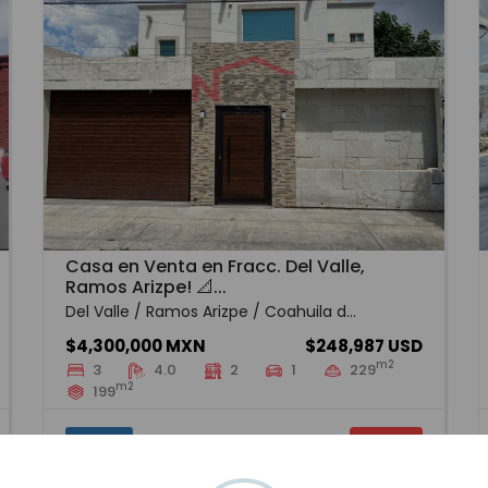
Casa en Venta en Fracc. Del Valle,
Ramos Arizpe! 📐...
Del Valle / Ramos Arizpe / Coahuila d...
$4,300,000 MXN
$248,987 USD
m2
3
4.0
2
1
229
m2
199
SLWV-2920
Venta
VER MÁS