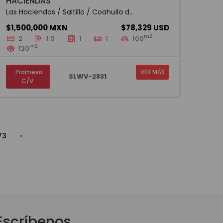
HACIENDAS
Las Haciendas / Saltillo / Coahuila d...
$1,500,000 MXN
$78,329 USD
m2
2
1.0
1
1
100
m2
120
Promesa
VER MÁS
SLWV-2831
C/V
73
›
Escríbenos