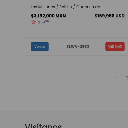
Las Misiones / Saltillo / Coahuila de...
$3,192,000 MXN
$169,968 USD
m2
298
SLWV-2853
Venta
VER MÁS
‹
1
Visítanos