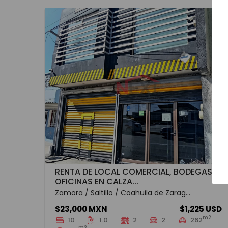
RENTA DE LOCAL COMERCIAL, BODEGAS Y
OFICINAS EN CALZA...
Zamora / Saltillo / Coahuila de Zarag...
$23,000 MXN
$1,225 USD
m2
10
1.0
2
2
262
m2