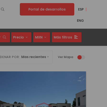
Portal de desarrollos
ESP
ENG
r
Precio
MXN
Más filtros
Mas recientes
DENAR POR:
Ver Mapa