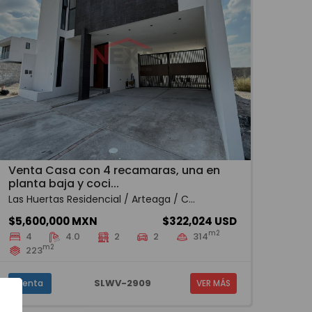
Venta Casa con 4 recamaras, una en
planta baja y coci...
Las Huertas Residencial / Arteaga / C...
$5,600,000 MXN
$322,024 USD
m2
4
4.0
2
2
314
m2
223
SLWV-2909
Venta
VER MÁS