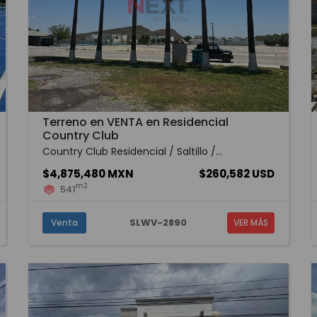
Terreno en VENTA en Residencial
Country Club
Country Club Residencial / Saltillo /...
$4,875,480 MXN
$260,582 USD
m2
541
SLWV-2890
Venta
VER MÁS