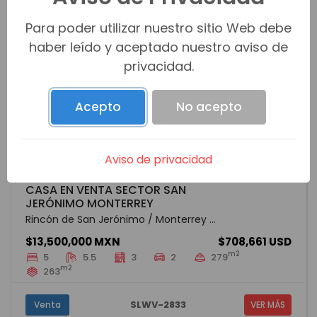
Para poder utilizar nuestro sitio Web debe
haber leído y aceptado nuestro aviso de
privacidad.
Acepto
No acepto
Aviso de privacidad
CASA EN VENTA SECTOR SAN
JERÓNIMO MONTERREY
Rincón de San Jerónimo / Monterrey ...
$13,500,000 MXN
$708,661 USD
m2
5
5.5
3
2
279
m2
263
SLWV-2833
Venta
VER MÁS