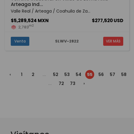
Arteaga Ind...
Valle Real / Arteaga / Coahuila de Za...
$5,289,524 MXN
$277,520 USD
m2
2,783
SLWV-2822
Venta
VER MÁS
‹
1
2
...
52
53
54
55
56
57
58
...
72
73
›