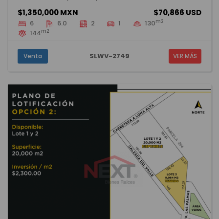
$1,350,000 MXN
$70,866 USD
m2
6
6.0
2
1
130
m2
144
SLWV-2749
Venta
VER MÁS