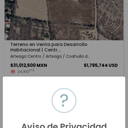
Terreno en Venta para Desarrollo
Habitacional | Centr...
Arteaga Centro / Arteaga / Coahuila d...
$31,012,500 MXN
$1,795,744 USD
m2
24,810
SLWV-2818
Venta
VER MÁS
?
Aviso de Privacidad