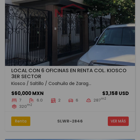
LOCAL CON 6 OFICINAS EN RENTA COL. KIOSCO
3ER SECTOR
Kiosco / Saltillo / Coahuila de Zarag...
$60,000 MXN
$3,158 USD
m2
7
6.0
2
6
287
m2
320
SLWR-2846
Renta
VER MÁS