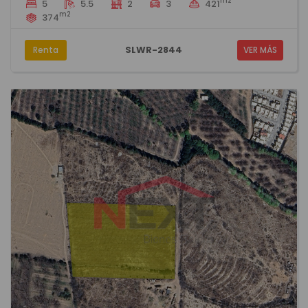
m2
5
5.5
2
3
421
m2
374
SLWR-2844
Renta
VER MÁS