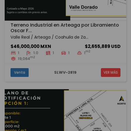
Terreno Industrial en Arteaga por Libramiento
Oscar F...
Valle Real / Arteaga / Coahuila de Za...
$46,000,000 MXN
$2,655,889 USD
m2
1
1.0
1
1
1
m2
19,064
SLWV-2819
Venta
VER MÁS