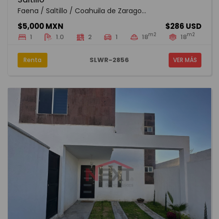
Faena / Saltillo / Coahuila de Zarago...
$5,000 MXN
$286 USD
m2
m2
1
1.0
2
1
18
18
SLWR-2856
Renta
VER MÁS