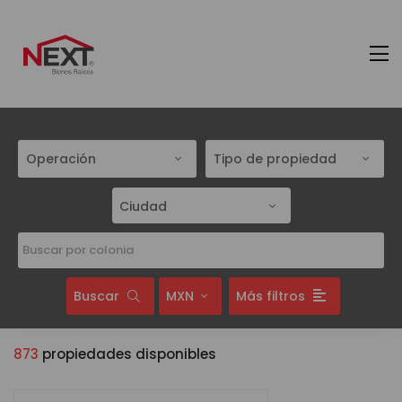
Operación
Tipo de propiedad
Ciudad
Buscar
MXN
Más filtros
873
propiedades disponibles