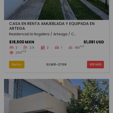
CASA EN RENTA AMUEBLADA Y EQUIPADA EN
ARTEGA
Residencial la Nogalera / Arteaga / C...
$18,500 MXN
$1,061 USD
m2
2
2.5
2
1
180
m2
200
SLWR-2709
Renta
VER MÁS