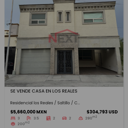
SE VENDE CASA EN LOS REALES
Residencial los Reales / Saltillo / C...
$5,660,000 MXN
$304,793 USD
m2
3
3.5
2
2
280
m2
200