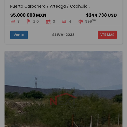
Puerto Carbonera / Arteaga / Coahuila...
$5,000,000 MXN
$244,738 USD
m2
3
2.0
3
4
999
SLWV-2233
Venta
VER MÁS