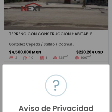
TERRENO CON CONSTRUCCION HABITABLE
González Cepeda / Saltillo / Coahuil...
$4,500,000 MXN
$220,264 USD
m2
m2
2
1.0
1
128
900
SLWV-2170
Venta
VER MÁS
?
Aviso de Privacidad