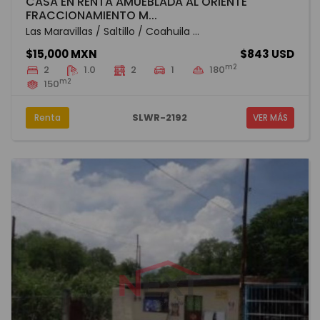
CASA EN RENTA AMUEBLADA AL ORIENTE
FRACCIONAMIENTO M...
Las Maravillas / Saltillo / Coahuila ...
$15,000 MXN
$843 USD
m2
2
1.0
2
1
180
m2
150
SLWR-2192
Renta
VER MÁS