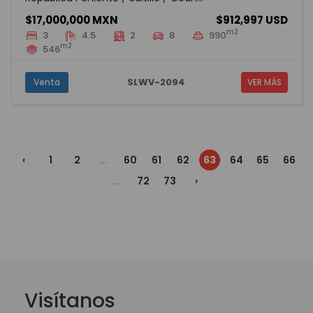
$17,000,000 MXN
$912,997 USD
m2
3
4.5
2
8
990
m2
546
SLWV-2094
Venta
VER MÁS
‹
1
2
...
60
61
62
63
64
65
66
...
72
73
›
Visítanos