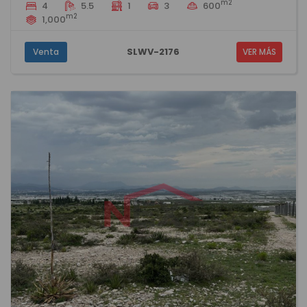
m2
4
5.5
1
3
600
m2
1,000
SLWV-2176
Venta
VER MÁS