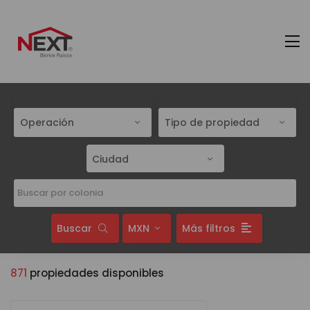
Operación
Tipo de propiedad
Ciudad
Buscar
MXN
Más filtros
871
propiedades disponibles