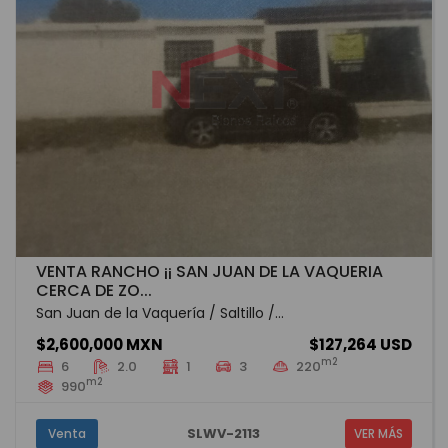
VENTA RANCHO ¡¡ SAN JUAN DE LA VAQUERIA
CERCA DE ZO...
San Juan de la Vaquería / Saltillo /...
$2,600,000 MXN
$127,264 USD
m2
6
2.0
1
3
220
m2
990
SLWV-2113
Venta
VER MÁS