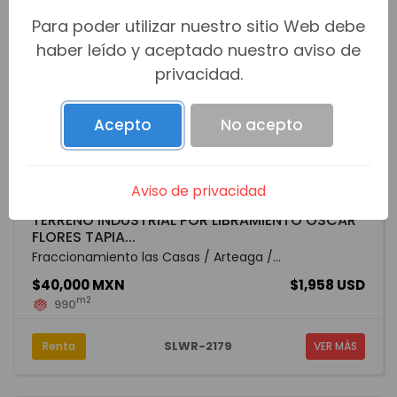
Para poder utilizar nuestro sitio Web debe
haber leído y aceptado nuestro aviso de
privacidad.
Acepto
No acepto
Aviso de privacidad
TERRENO INDUSTRIAL POR LIBRAMIENTO OSCAR
FLORES TAPIA...
Fraccionamiento las Casas / Arteaga /...
$40,000 MXN
$1,958 USD
m2
990
SLWR-2179
Renta
VER MÁS