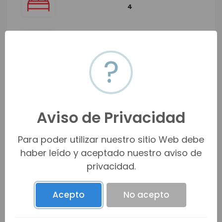
4
BAÑOS
3
?
MEDIOS BAÑOS
1
Aviso de Privacidad
PISOS
Para poder utilizar nuestro sitio Web debe
2
haber leído y aceptado nuestro aviso de
privacidad.
AUTOS
2
Acepto
No acepto
CONSTRUCCIÓN