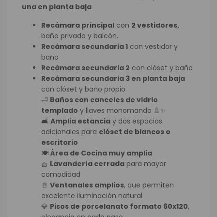
una en planta baja
Recámara principal
con
2 vestidores,
baño privado y balcón.
Recámara secundaria 1
con vestidor y
baño
Recámara secundaria 2
con clóset y baño
Recámara secundaria 3 en planta baja
con clóset y baño propio
🛁
Baños con canceles de vidrio
templado
y llaves monomando 🚿✨
🛋️
Amplia estancia
y dos espacios
adicionales para
clóset de blancos o
escritorio
🍽️
Área de Cocina muy amplia
🧺
Lavandería cerrada
para mayor
comodidad
🚪
Ventanales amplios
, que permiten
excelente iluminación natural
💎
Pisos de porcelanato formato 60x120
,
elegancia en cada paso