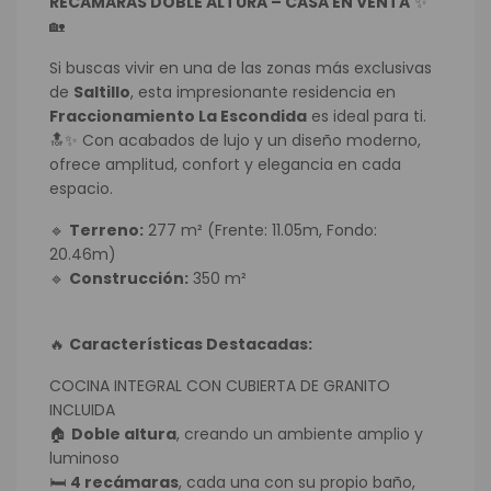
RECAMARAS DOBLE ALTURA – CASA EN VENTA
✨
🏡
Si buscas vivir en una de las zonas más exclusivas
de
Saltillo
, esta impresionante residencia en
Fraccionamiento La Escondida
es ideal para ti.
🔝✨ Con acabados de lujo y un diseño moderno,
ofrece amplitud, confort y elegancia en cada
espacio.
🔹
Terreno:
277 m² (Frente: 11.05m, Fondo:
20.46m)
🔹
Construcción:
350 m²
🔥
Características Destacadas:
COCINA INTEGRAL CON CUBIERTA DE GRANITO
INCLUIDA
🏠
Doble altura
, creando un ambiente amplio y
luminoso
🛏️
4 recámaras
, cada una con su propio baño,