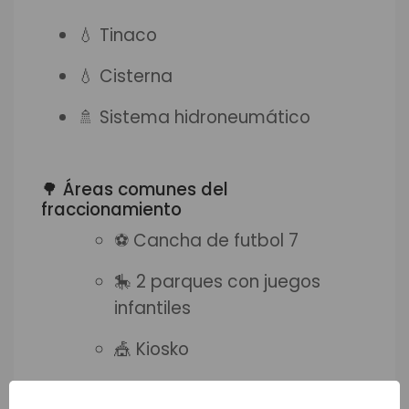
💧 Tinaco
💧 Cisterna
🚿 Sistema hidroneumático
🌳 Áreas comunes del
fraccionamiento
⚽ Cancha de futbol 7
🎠 2 parques con juegos
infantiles
🎪 Kiosko
🔐 Acceso controlado