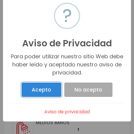
?
ID: SLWV-3191
Aviso de Privacidad
Características
Para poder utilizar nuestro sitio Web debe
haber leído y aceptado nuestro aviso de
CUARTOS
privacidad.
3
Acepto
No acepto
BAÑOS
3
Aviso de privacidad
MEDIOS BAÑOS
1