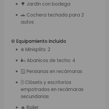
🌳 Jardín con bodega
🚗 Cochera techada para 2
autos
⚙️ Equipamiento incluido
❄️ Minisplits: 2
🌬 Abanicos de techo: 4
🪟 Persianas en recámaras
🗄 Clósets y escritorios
empotrados en recámaras
secundarias
🔥 Boiler