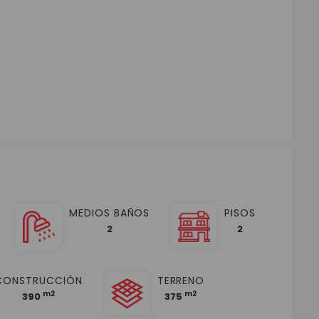
MEDIOS BAÑOS
PISOS
2
2
CONSTRUCCIÓN
TERRENO
m2
m2
390
375