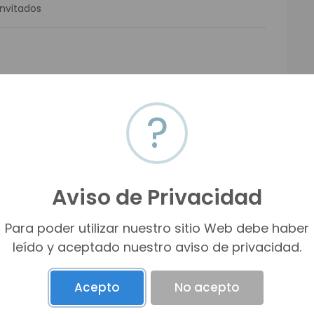
invitados
?
de
ño completo
Aviso de Privacidad
vestidor y baño completo
Para poder utilizar nuestro sitio Web debe haber
fraccionamiento
leído y aceptado nuestro aviso de privacidad.
a los costados del fraccionamiento)
Acepto
No acepto
bol 7