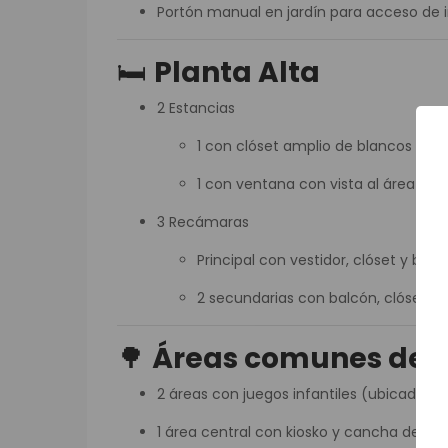
Portón manual en jardín para acceso de 
🛏️
Planta Alta
2 Estancias
1 con clóset amplio de blancos
1 con ventana con vista al área ver
3 Recámaras
Principal con vestidor, clóset y ba
2 secundarias con balcón, clóset, 
🌳
Áreas comunes del 
2 áreas con juegos infantiles (ubicadas 
1 área central con kiosko y cancha de fút