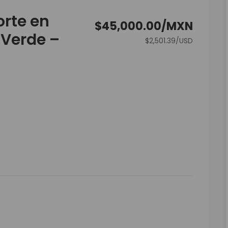
orte en
$45,000.00/MXN
 Verde –
$2,501.39/USD