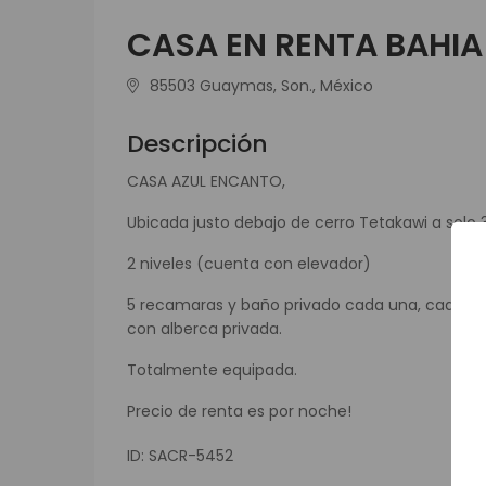
CASA EN RENTA BAHI
85503 Guaymas, Son., México
Descripción
CASA AZUL ENCANTO,
Ubicada justo debajo de cerro Tetakawi a solo
2 niveles (cuenta con elevador)
5 recamaras y baño privado cada una, cada nive
con alberca privada.
Totalmente equipada.
Precio de renta es por noche!
ID: SACR-5452