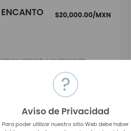
A ENCANTO
$20,000.00/MXN
 3 minutos caminando a una playa privada.
?
l tiene su cocina y terraza con vista al bar, cuenta
Aviso de Privacidad
Para poder utilizar nuestro sitio Web debe haber