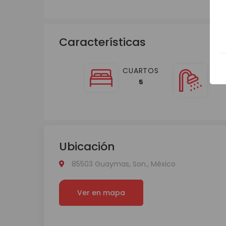
Características
CUARTOS
BA
5
Ubicación
85503 Guaymas, Son., México
Ver en mapa