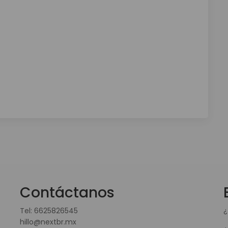
Contáctanos
Tel:
6625826545
¿
hillo@nextbr.mx