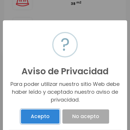
m2
38
TERRENO
m2
38
?
Ubicación
Aviso de Privacidad
Proyecto Rio Sonora Hermosillo XXI, 83270
Hermosillo, Son., México
Para poder utilizar nuestro sitio Web debe
haber leído y aceptado nuestro aviso de
Ver en mapa
privacidad.
Acepto
No acepto