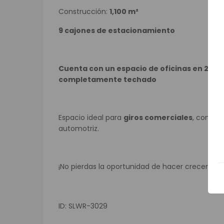
Construcción:
1,100 m²
9 cajones de estacionamiento
Cuenta con un espacio de oficinas en 2 n
completamente techado
Espacio ideal para
giros comerciales
, como r
automotriz.
¡No pierdas la oportunidad de hacer crecer tu 
ID: SLWR-3029