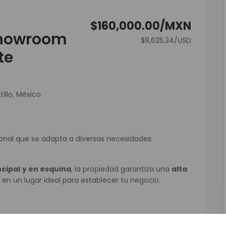
$160,000.00/MXN
showroom
$8,625.34/USD
te
tillo, México
ional que se adapta a diversas necesidades
ncipal
y en esquina
, la propiedad garantiza una
alta
te en un lugar ideal para establecer tu negocio.