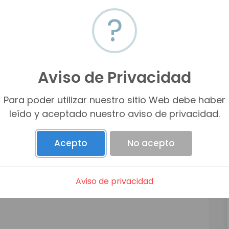
?
iveles + bodega/espacio para showroom
Aviso de Privacidad
Para poder utilizar nuestro sitio Web debe haber
leído y aceptado nuestro aviso de privacidad.
estaurante, showroom, bodega con oficinas, taller
Acepto
No acepto
negocio en este excelente espacio!
Aviso de privacidad