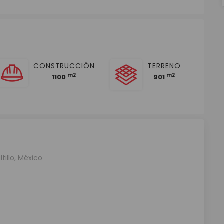
CONSTRUCCIÓN
TERRENO
m2
m2
1100
901
tillo, México