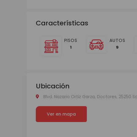
Características
PISOS
AUTOS
1
9
Ubicación
Blvd. Nazario Ortiz Garza, Doctores, 25250 Sal
Ver en mapa