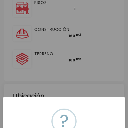
PISOS
1
CONSTRUCCIÓN
m2
160
TERRENO
m2
160
Ubicación
Centro, 83000 Hermosillo, Son., México
?
Ver en mapa