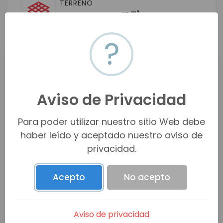
TERRENO
m2
25
?
Ubicación
Palo Verde, 83280 Hermosillo, Son., México
Aviso de Privacidad
Para poder utilizar nuestro sitio Web debe
Ver en mapa
haber leído y aceptado nuestro aviso de
privacidad.
Acepto
No acepto
Aviso de privacidad