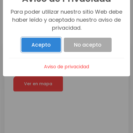
Para poder utilizar nuestro sitio Web debe
TERRENO
haber leído y aceptado nuestro aviso de
m2
17760
privacidad.
Acepto
No acepto
Ubicación
Aviso de privacidad
JOFRE
Ver en mapa