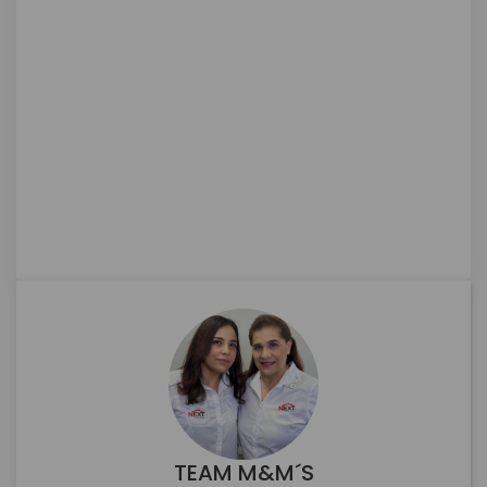
TEAM M&M´S