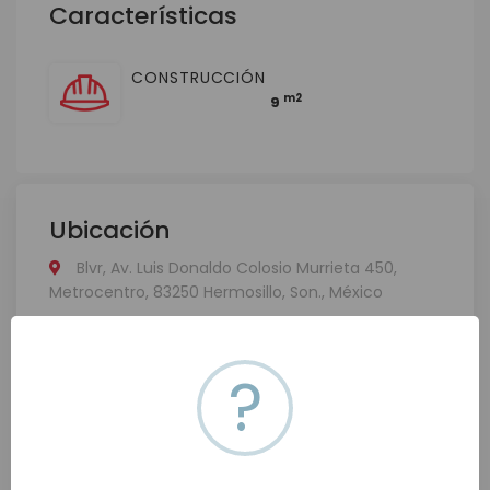
Características
CONSTRUCCIÓN
m2
9
Ubicación
Blvr, Av. Luis Donaldo Colosio Murrieta 450,
Metrocentro, 83250 Hermosillo, Son., México
Ver en mapa
?