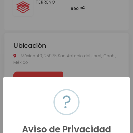
TERRENO
m2
990
Ubicación
México 40, 25975 San Antonio del Jaral, Coah.,
México
Ver en mapa
?
Aviso de Privacidad