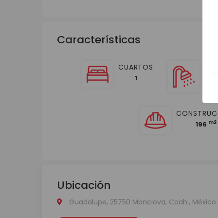
Características
CUARTOS
BA
1
CONSTRUC
m2
196
Ubicación
Guadalupe, 25750 Monclova, Coah., México