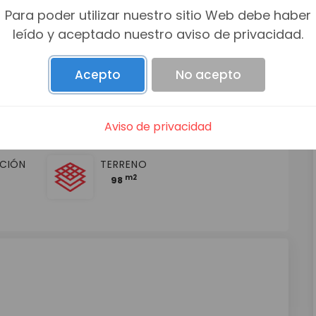
Para poder utilizar nuestro sitio Web debe haber
leído y aceptado nuestro aviso de privacidad.
Acepto
No acepto
ÑOS
PISOS
AUTOS
1
1
2
Aviso de privacidad
CIÓN
TERRENO
m2
98