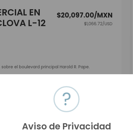
RCIAL EN
$20,097.00/MXN
LOVA L-12
$1,066.72/USD
 sobre el boulevard principal Harold R. Pape.
ocios que buscan visibilidad y accesibilidad.
?
Aviso de Privacidad