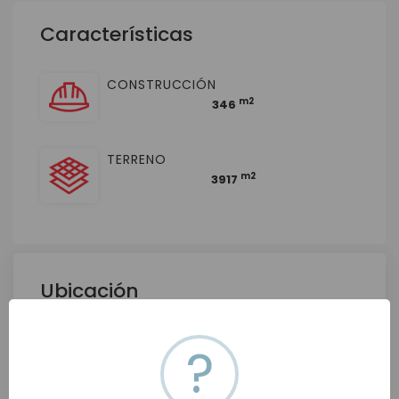
Características
CONSTRUCCIÓN
m2
346
TERRENO
m2
3917
Ubicación
Tierra Colorada, 83116 Hermosillo, Son., México
?
Ver en mapa