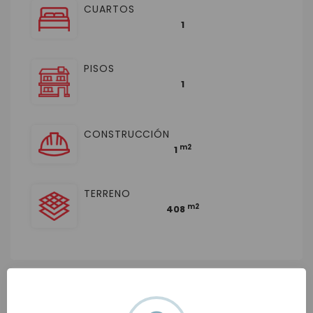
CUARTOS
1
PISOS
1
CONSTRUCCIÓN
m2
1
TERRENO
m2
408
Ubicación