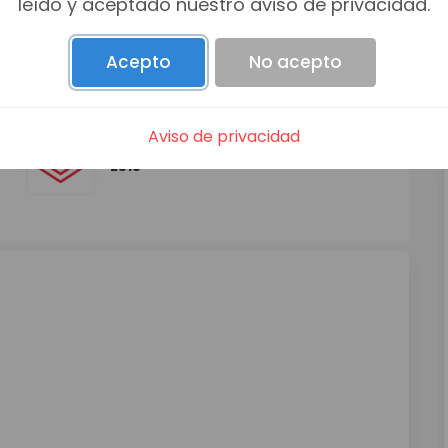
leído y aceptado nuestro aviso de privacidad.
Acepto
No acepto
Aviso de privacidad
TERRENO
m2
2515