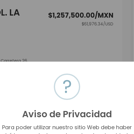
. LA
$1,257,500.00/MXN
$61,976.34/USD
 Carretera 26
 El Sol)
?
Aviso de Privacidad
Para poder utilizar nuestro sitio Web debe haber