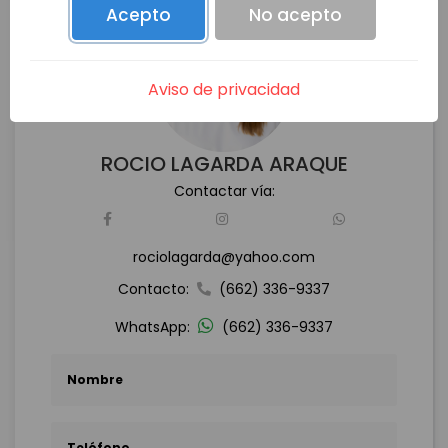
Acepto
No acepto
Aviso de privacidad
ROCIO LAGARDA ARAQUE
Contactar vía:
rociolagarda@yahoo.com
Contacto:
(662) 336-9337
WhatsApp:
(662) 336-9337