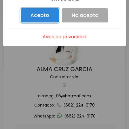
Acepto
No acepto
Aviso de privacidad
ALMA CRUZ GARCIA
Contactar vía:
almacg_05@hotmail.com
Contacto:
(662) 224-9170
WhatsApp:
(662) 224-9170