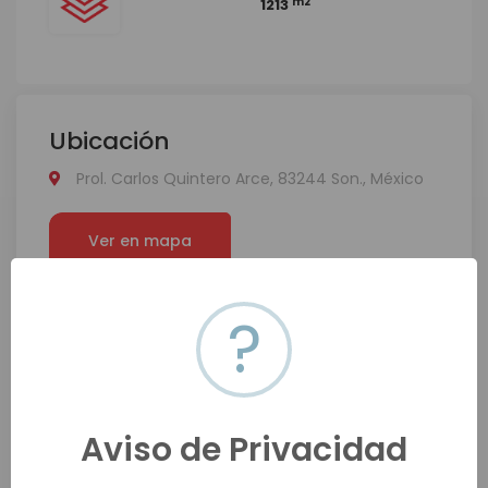
m2
1213
Ubicación
Prol. Carlos Quintero Arce, 83244 Son., México
Ver en mapa
?
Aviso de Privacidad