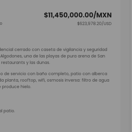
$11,450,000.00/MXN
co
$623,978.20/USD
dencial cerrado con caseta de vigilancia y seguridad
s Algodones, una de las playas de pura arena de San
restaurants y las dunas.
o de servicio con baño completo, patio con alberca
planta, rooftop, wifi, osmosis inversa: filtro de agua
e produce hielo.
l patio.