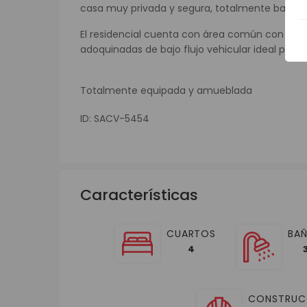
casa muy privada y segura, totalmente bardea
El residencial cuenta con área común con alberc
adoquinadas de bajo flujo vehicular ideal para
Totalmente equipada y amueblada
ID: SACV-5454
Características
CUARTOS
BA
4
CONSTRUC