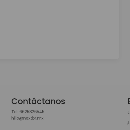
Contáctanos
Tel:
6625826545
¿
hillo@nextbr.mx
¡