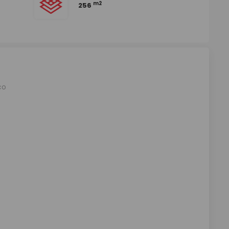
m2
256
co